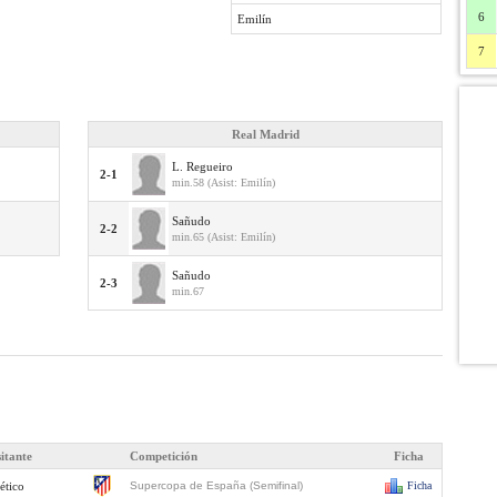
6
Emilín
7
Real Madrid
L. Regueiro
2-1
min.58 (Asist: Emilín)
Sañudo
2-2
min.65 (Asist: Emilín)
Sañudo
2-3
min.67
sitante
Competición
Ficha
ético
Supercopa de España (Semifinal)
Ficha