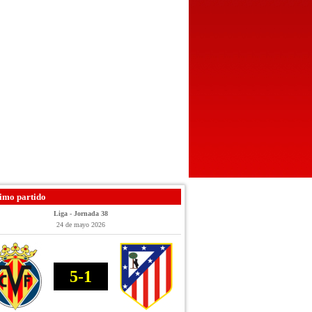
imo partido
Liga - Jornada 38
24 de mayo 2026
5-1