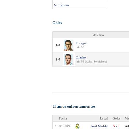
Sornichero
Goles
Atlético
Elícegui
1-0
min.30
Chacho
2-0
min.53 (Asist: Sornichero)
Últimos enfrentamientos
Fecha
Local
Goles
Vi
10-01-2024
Real Madrid
5 - 3
Atl