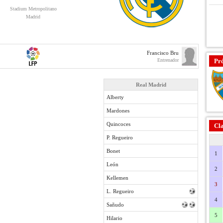
Stadium Metropolitano
Madrid
Francisco Bru
Entrenador
Pr
Real Madrid
Alberty
Mardones
Quincoces
Cla
P. Regueiro
Bonet
1
León
2
Kellemen
3
L. Regueiro
4
Sañudo
5
Hilario