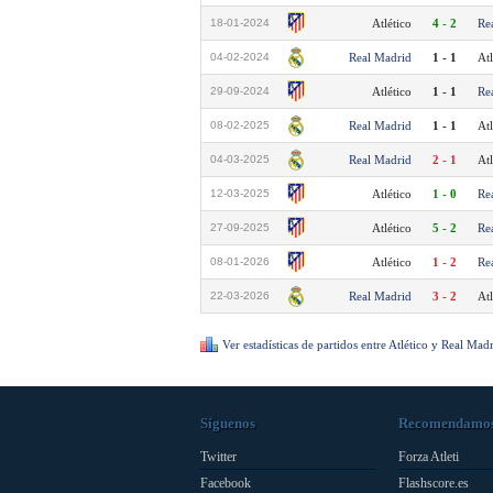
18-01-2024
Atlético
4 - 2
Re
04-02-2024
Real Madrid
1 - 1
Atl
29-09-2024
Atlético
1 - 1
Re
08-02-2025
Real Madrid
1 - 1
Atl
04-03-2025
Real Madrid
2 - 1
Atl
12-03-2025
Atlético
1 - 0
Re
27-09-2025
Atlético
5 - 2
Re
08-01-2026
Atlético
1 - 2
Re
22-03-2026
Real Madrid
3 - 2
Atl
Ver estadísticas de partidos entre Atlético y Real Mad
Síguenos
Recomendamo
Twitter
Forza Atleti
Facebook
Flashscore.es