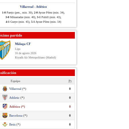
Villarreal - Atlético
1-0
Parejo (pen., min. 30),
2-0
Ayoze Pérez (min. 34),
3-0
Mikautadze (min. 40),
3-1
Pubill (min. 43),
4-1
Gueye (min. 45),
5-1
Ayoze Pérez (min. 54)
óximo partido
Málaga CF
Liga
16 de agosto 2026
Riyadh Air Metropolitano (Madrid)
sificación
Equipo
Pt
Villarreal
(*)
0
Athletic
(*)
0
Atlético (*)
0
Barcelona
(*)
0
Betis
(*)
0