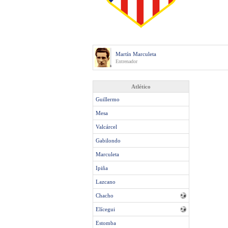
Martín Marculeta
Entrenador
Atlético
Guillermo
Mesa
Valcárcel
Gabilondo
Marculeta
Ipiña
Lazcano
Chacho
Elícegui
Estomba