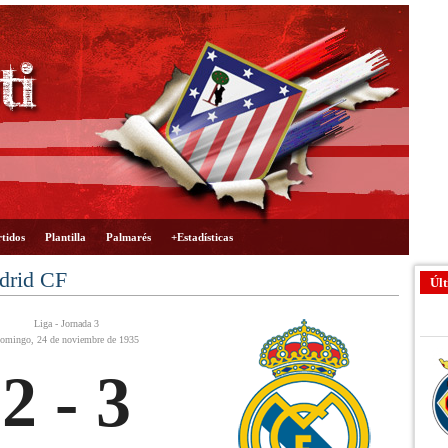
tidos
Plantilla
Palmarés
+Estadísticas
adrid CF
Últ
Liga - Jornada 3
omingo, 24 de noviembre de 1935
2 - 3