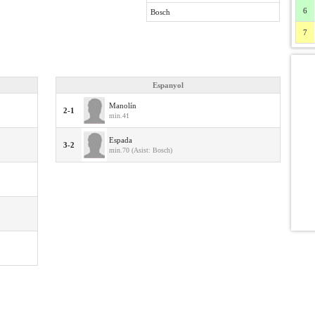
6
Bosch
7
Espanyol
Manolín
2-1
min.41
Espada
3-2
min.70 (Asist: Bosch)