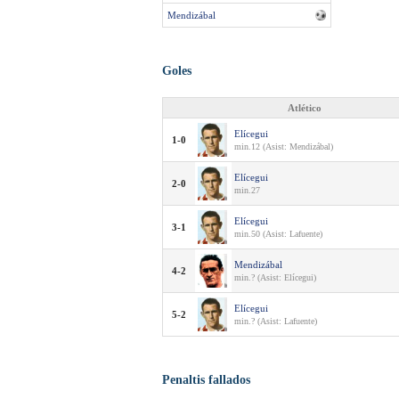
Mendizábal
Goles
Atlético
Elícegui
1-0
min.12 (Asist: Mendizábal)
Elícegui
2-0
min.27
Elícegui
3-1
min.50 (Asist: Lafuente)
Mendizábal
4-2
min.? (Asist: Elícegui)
Elícegui
5-2
min.? (Asist: Lafuente)
Penaltis fallados