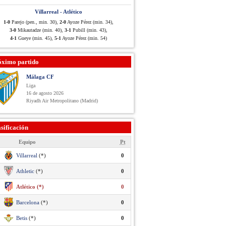
Villarreal - Atlético
1-0
Parejo (pen., min. 30),
2-0
Ayoze Pérez (min. 34),
3-0
Mikautadze (min. 40),
3-1
Pubill (min. 43),
4-1
Gueye (min. 45),
5-1
Ayoze Pérez (min. 54)
óximo partido
Málaga CF
Liga
16 de agosto 2026
Riyadh Air Metropolitano (Madrid)
sificación
Equipo
Pt
Villarreal
(*)
0
Athletic
(*)
0
Atlético (*)
0
Barcelona
(*)
0
Betis
(*)
0