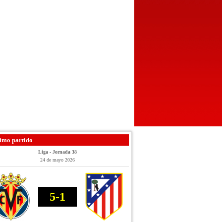
imo partido
Liga - Jornada 38
24 de mayo 2026
5-1