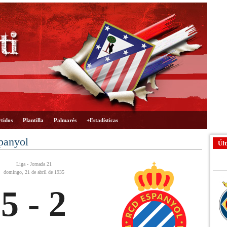
tidos
Plantilla
Palmarés
+Estadísticas
panyol
Últ
Liga - Jornada 21
domingo, 21 de abril de 1935
5 - 2