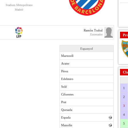
Stadium Metropolitano
Madrid
Ramón Trabal
Entrenador
Pr
Espanyol
Martorell
Arater
Pérez
Cla
Edelmiro
Solé
1
Cifuentes
2
Prat
3
Quesada
4
Espada
5
Manolín