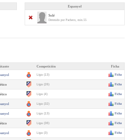
Espanyol
Solé
Detenido por Pacheco, min.55
sitante
Competición
Ficha
panyol
Liga (13)
Ficha
ético
Liga (26)
Ficha
ético
Liga (4)
Ficha
panyol
Liga (32)
Ficha
panyol
Liga (13)
Ficha
ético
Liga (36)
Ficha
panyol
Liga (3)
Ficha