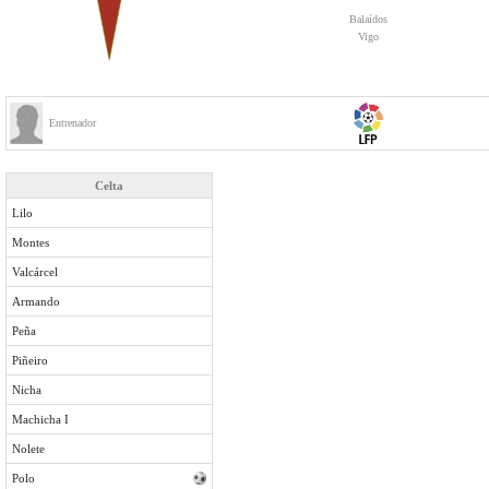
Balaídos
Vigo
Entrenador
Celta
Lilo
Montes
Valcárcel
Armando
Peña
Piñeiro
Nicha
Machicha I
Nolete
Polo