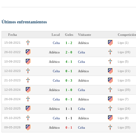
Últimos enfrentamientos
Fecha
Local
Goles
Visitante
Competició
15-08-2021
Celta
1 - 2
Atlético
Liga (1)
26-02-2022
Atlético
2 - 0
Celta
Liga (26)
10-09-2022
Atlético
4 - 1
Celta
Liga (5)
12-02-2023
Celta
0 - 1
Atlético
Liga (21)
21-10-2023
Celta
0 - 3
Atlético
Liga (10)
12-05-2024
Atlético
1 - 0
Celta
Liga (35)
26-09-2024
Celta
0 - 1
Atlético
Liga (7)
15-02-2025
Atlético
1 - 1
Celta
Liga (24)
05-10-2025
Celta
1 - 1
Atlético
Liga (8)
09-05-2026
Atlético
0 - 1
Celta
Liga (35)