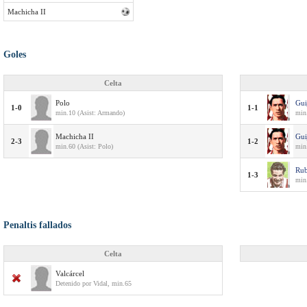
Machicha II
Goles
Celta
Polo
Gui
1-0
1-1
min.10 (Asist: Armando)
min
Machicha II
Gui
2-3
1-2
min.60 (Asist: Polo)
min.
Rub
1-3
min.
Penaltis fallados
Celta
Valcárcel
Detenido por Vidal, min.65