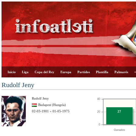
Inicio
Liga
Copa del Rey
Europa
Partidos
Plantilla
Palmarés
+
Rudolf Jeny
Rudolf Jeny
40
Budapest (Hungría)
02-03-1901 » 01-05-1975
27
20
0
Ganados