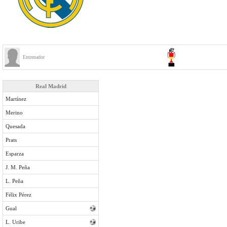
Entrenador
Real Madrid
Martínez
Merino
Quesada
Prats
Esparza
J. M. Peña
L. Peña
Félix Pérez
Gual
L. Uribe