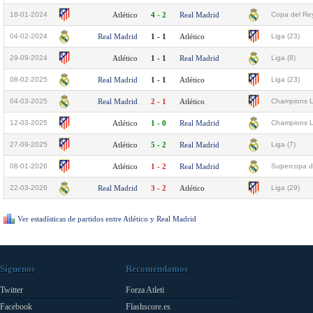
18-01-2024
Atlético
4 - 2
Real Madrid
Copa del Rey
04-02-2024
Real Madrid
1 - 1
Atlético
Liga (23)
29-09-2024
Atlético
1 - 1
Real Madrid
Liga (8)
08-02-2025
Real Madrid
1 - 1
Atlético
Liga (23)
04-03-2025
Real Madrid
2 - 1
Atlético
Champions L
12-03-2025
Atlético
1 - 0
Real Madrid
Champions L
27-09-2025
Atlético
5 - 2
Real Madrid
Liga (7)
08-01-2026
Atlético
1 - 2
Real Madrid
Supercopa d
22-03-2026
Real Madrid
3 - 2
Atlético
Liga (29)
Ver estadísticas de partidos entre Atlético y Real Madrid
Síguenos
Recomendamos
Twitter
Forza Atleti
Facebook
Flashscore.es