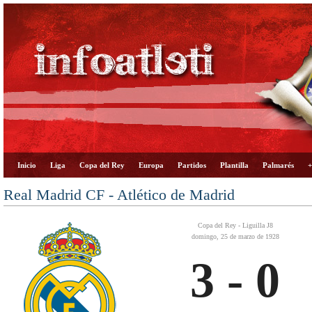
Inicio
Liga
Copa del Rey
Europa
Partidos
Plantilla
Palmarés
+
Real Madrid CF - Atlético de Madrid
Copa del Rey - Liguilla J8
domingo, 25 de marzo de 1928
3 - 0