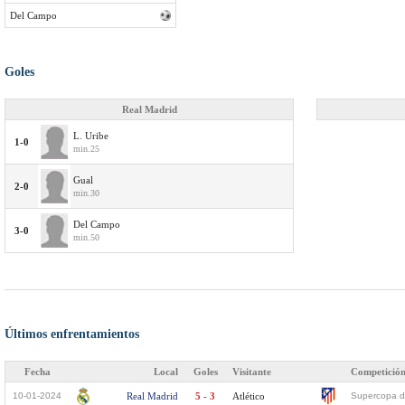
Del Campo
Goles
Real Madrid
L. Uribe
1-0
min.25
Gual
2-0
min.30
Del Campo
3-0
min.50
Últimos enfrentamientos
Fecha
Local
Goles
Visitante
Competició
10-01-2024
Real Madrid
5 - 3
Atlético
Supercopa d