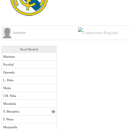
Entrenador
Real Madrid
Martínez
Escobal
Quesada
L. Peña
Mejía
J.M. Peña
Moraleda
S. Bernabéu
F. Pérez
Monjardín