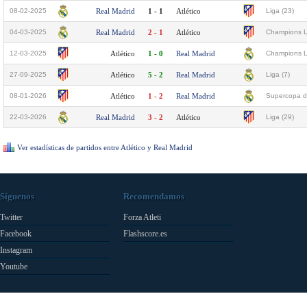
08-02-2025
Real Madrid
1 - 1
Atlético
Liga (23)
04-03-2025
Real Madrid
2 - 1
Atlético
Champions L
12-03-2025
Atlético
1 - 0
Real Madrid
Champions L
27-09-2025
Atlético
5 - 2
Real Madrid
Liga (7)
08-01-2026
Atlético
1 - 2
Real Madrid
Supercopa d
22-03-2026
Real Madrid
3 - 2
Atlético
Liga (29)
Ver estadísticas de partidos entre Atlético y Real Madrid
Síguenos
Recomendamos
Twitter
Forza Atleti
Facebook
Flashscore.es
Instagram
Youtube