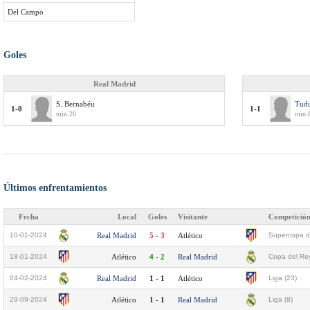
Del Campo
Goles
Real Madrid
S. Bernabéu
Tudu
1-0
1-1
min.20
min.
Últimos enfrentamientos
Fecha
Local
Goles
Visitante
Competició
10-01-2024
Real Madrid
5 - 3
Atlético
Supercopa d
18-01-2024
Atlético
4 - 2
Real Madrid
Copa del Rey
04-02-2024
Real Madrid
1 - 1
Atlético
Liga (23)
29-09-2024
Atlético
1 - 1
Real Madrid
Liga (8)