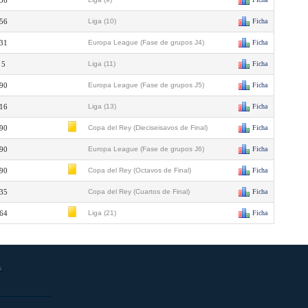
56
56
Liga (10)
Ficha
31
Europa League (Fase de grupos J4)
Ficha
5
Liga (11)
Ficha
90
Europa League (Fase de grupos J5)
Ficha
16
Liga (13)
Ficha
90
Copa del Rey (Dieciseisavos de Final)
Ficha
90
Europa League (Fase de grupos J6)
Ficha
90
Copa del Rey (Octavos de Final)
Ficha
35
Copa del Rey (Cuartos de Final)
Ficha
64
Liga (21)
Ficha
s