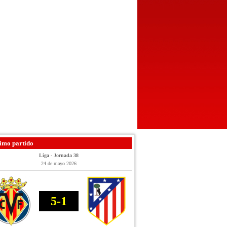
imo partido
Liga - Jornada 38
24 de mayo 2026
5-1