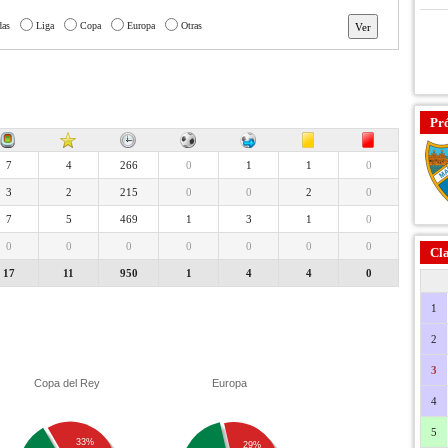
das
Liga
Copa
Europa
Otras
Pr
7
4
266
0
1
1
0
3
2
215
0
0
2
0
7
5
469
1
3
1
0
0
0
0
0
0
0
0
Cla
17
11
950
1
4
4
0
1
2
3
Copa del Rey
Europa
4
5
33%
29%