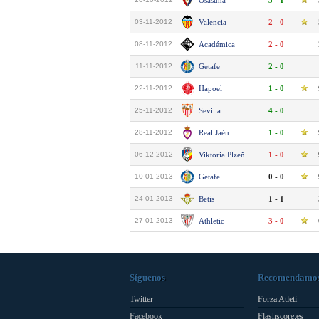
Osasuna
3 - 1
03-11-2012
Valencia
2 - 0
08-11-2012
Académica
2 - 0
11-11-2012
Getafe
2 - 0
22-11-2012
Hapoel
1 - 0
25-11-2012
Sevilla
4 - 0
28-11-2012
Real Jaén
1 - 0
06-12-2012
Viktoria Plzeň
1 - 0
10-01-2013
Getafe
0 - 0
24-01-2013
Betis
1 - 1
27-01-2013
Athletic
3 - 0
Síguenos
Recomendamo
Twitter
Forza Atleti
Facebook
Flashscore.es