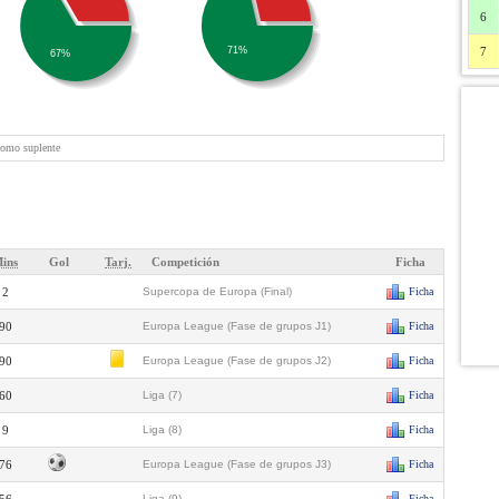
6
71%
7
67%
como suplente
ins
Gol
Tarj.
Competición
Ficha
2
Supercopa de Europa (Final)
Ficha
90
Europa League (Fase de grupos J1)
Ficha
90
Europa League (Fase de grupos J2)
Ficha
60
Liga (7)
Ficha
9
Liga (8)
Ficha
76
Europa League (Fase de grupos J3)
Ficha
Liga (9)
Ficha