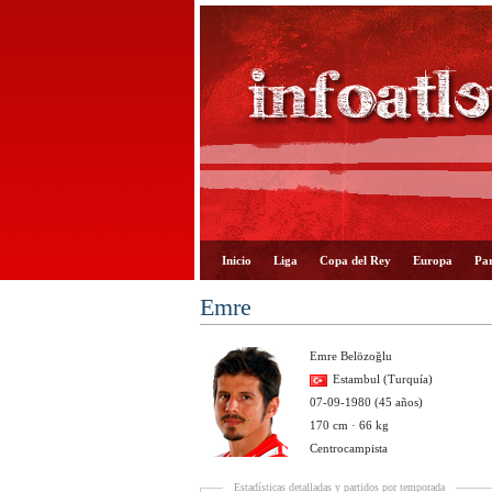
Inicio
Liga
Copa del Rey
Europa
Par
Emre
Emre Belözoğlu
Estambul (Turquía)
07-09-1980 (45 años)
170 cm · 66 kg
Centrocampista
Estadísticas detalladas y partidos por temporada