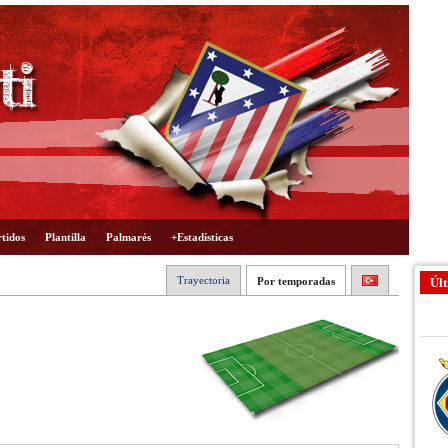
tidos
Plantilla
Palmarés
+Estadísticas
Trayectoria
Por temporadas
Últ