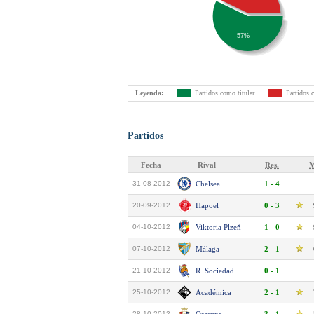
57%
Leyenda:
Partidos como titular
Partidos 
Partidos
Fecha
Rival
Res.
M
31-08-2012
Chelsea
1 - 4
20-09-2012
Hapoel
0 - 3
04-10-2012
Viktoria Plzeň
1 - 0
07-10-2012
Málaga
2 - 1
21-10-2012
R. Sociedad
0 - 1
25-10-2012
Académica
2 - 1
28-10-2012