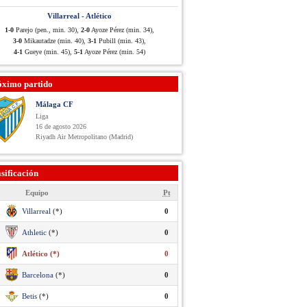
Villarreal - Atlético
1-0
Parejo (pen., min. 30),
2-0
Ayoze Pérez (min. 34),
3-0
Mikautadze (min. 40),
3-1
Pubill (min. 43),
4-1
Gueye (min. 45),
5-1
Ayoze Pérez (min. 54)
óximo partido
Málaga CF
Liga
16 de agosto 2026
Riyadh Air Metropolitano (Madrid)
sificación
Equipo
Pt
Villarreal
(*)
0
Athletic
(*)
0
Atlético (*)
0
Barcelona
(*)
0
Betis
(*)
0