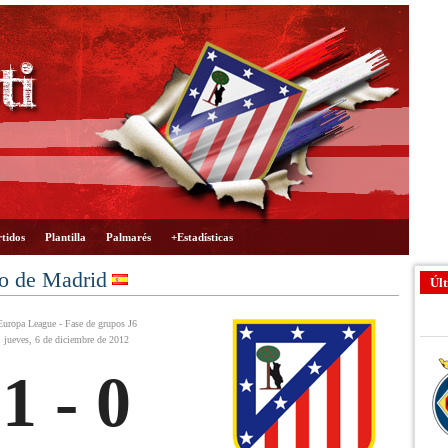
tidos
Plantilla
Palmarés
+Estadísticas
co de Madrid
Últ
Europa League - Fase de grupos J6
jueves, 6 de diciembre de 2012
1 - 0