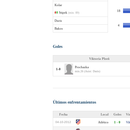
Kolar
18
Stipek
(min. 89)
Duris
4
Bakos
Goles
Viktoria Plzeň
Prochazka
1-0
min.26 (Asist: Duris)
Últimos enfrentamientos
Fecha
Local
Goles
Vi
04-10-2012
Atlético
1 - 0
Vik