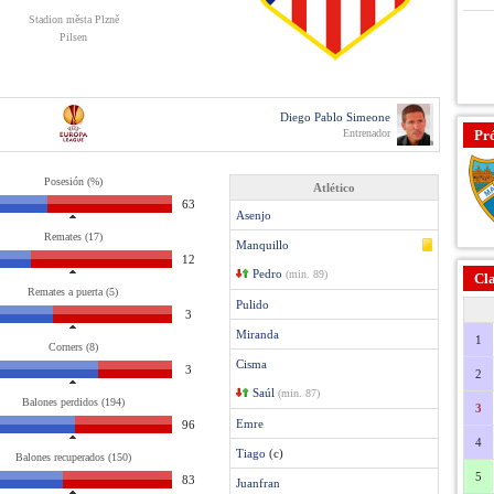
Stadion města Plzně
Pilsen
Diego Pablo Simeone
Entrenador
Pr
Posesión (%)
Atlético
63
Asenjo
Remates (17)
Manquillo
12
Pedro
(min. 89)
Cla
Remates a puerta (5)
Pulido
3
Miranda
1
Corners (8)
Cisma
3
2
Saúl
(min. 87)
Balones perdidos (194)
3
Emre
96
4
Tiago
(c)
Balones recuperados (150)
5
83
Juanfran