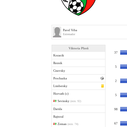
Pavel Vrba
Entrenador
Viktoria Plzeň
37
Kozacik
Reznik
5
Cisovsky
Prochazka
2
Limbersky
Horvath (c)
5
Sevinsky
(min. 92)
Darida
98
Rajtoral
67
Zeman
(min. 74)