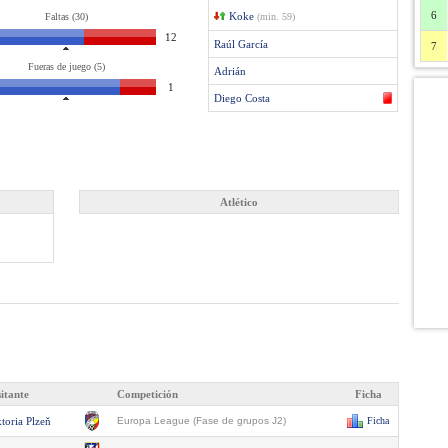
6
Koke
Faltas (30)
(min. 59)
12
Raúl García
7
Fueras de juego (5)
Adrián
1
Diego Costa
Atlético
sitante
Competición
Ficha
toria Plzeň
Europa League (Fase de grupos J2)
Ficha