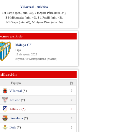
Villarreal - Atlético
1-0
Parejo (pen., min. 30),
2-0
Ayoze Pérez (min. 34),
3-0
Mikautadze (min. 40),
3-1
Pubill (min. 43),
4-1
Gueye (min. 45),
5-1
Ayoze Pérez (min. 54)
óximo partido
Málaga CF
Liga
16 de agosto 2026
Riyadh Air Metropolitano (Madrid)
sificación
Equipo
Pt
Villarreal
(*)
0
Athletic
(*)
0
Atlético (*)
0
Barcelona
(*)
0
Betis
(*)
0