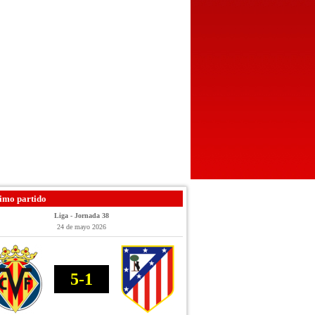
imo partido
Liga - Jornada 38
24 de mayo 2026
5-1