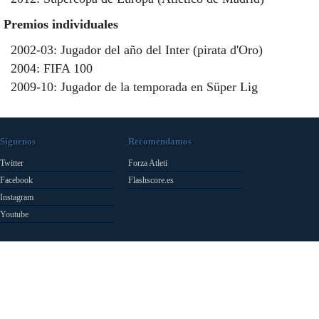
Premios individuales
2002-03: Jugador del año del Inter (pirata d'Oro)
2004: FIFA 100
2009-10: Jugador de la temporada en Süper Lig
Síguenos
Recomendamos
Twitter
Forza Atleti
Facebook
Flashscore.es
Instagram
Youtube