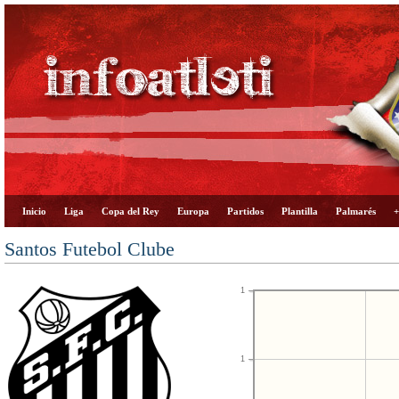
Inicio
Liga
Copa del Rey
Europa
Partidos
Plantilla
Palmarés
+
Santos Futebol Clube
1
1