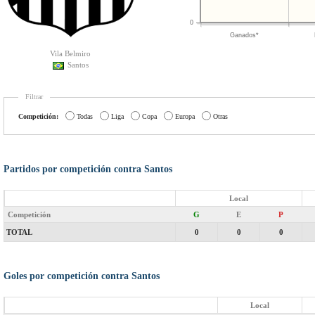
0
Ganados*
Vila Belmiro
Santos
Filtrar
Competición:
Todas
Liga
Copa
Europa
Otras
Partidos por competición contra Santos
Local
Competición
G
E
P
TOTAL
0
0
0
Goles por competición contra Santos
Local