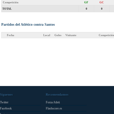
Competición
GF
GC
TOTAL
0
0
Partidos del Atlético contra Santos
Fecha
Local
Goles
Visitante
Competició
Síguenos
Recomendamos
Twitter
Forza Atleti
Facebook
Flashscore.es