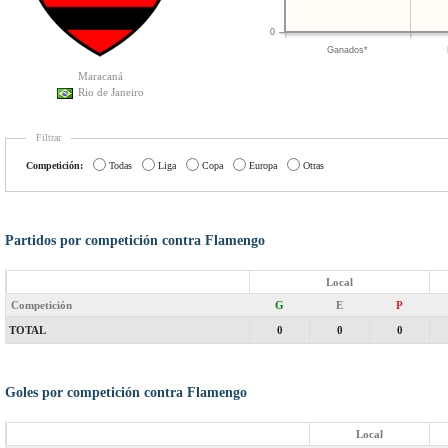
0
Ganados*
Maracaná
Rio de Janeiro
Filtrar
Competición:
Todas
Liga
Copa
Europa
Otras
Partidos por competición contra Flamengo
Local
Competición
G
E
P
TOTAL
0
0
0
Goles por competición contra Flamengo
Local