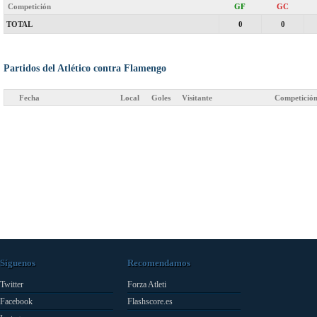
Competición
GF
GC
TOTAL
0
0
Partidos del Atlético contra Flamengo
Fecha
Local
Goles
Visitante
Competició
Síguenos
Recomendamos
Twitter
Forza Atleti
Facebook
Flashscore.es