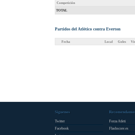
Competición
TOTAL
Partidos del Atlético contra Everton
Fecha
Local
Goles
Vi
Síguenos
Recomendamo
Twitter
Forza Atleti
Facebook
Flashscore.es