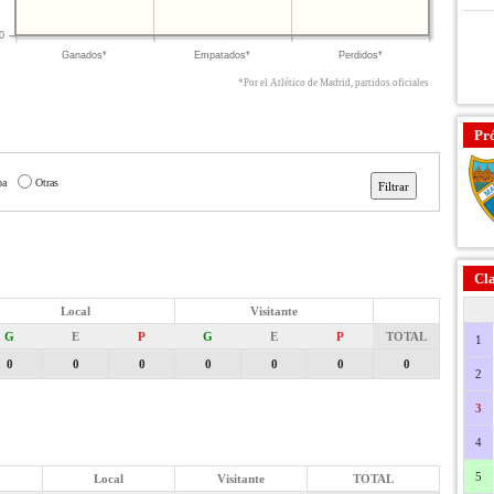
0
Ganados*
Empatados*
Perdidos*
*Por el Atlético de Madrid, partidos oficiales
Pr
pa
Otras
Cla
Local
Visitante
G
E
P
G
E
P
TOTAL
1
0
0
0
0
0
0
0
2
3
4
5
Local
Visitante
TOTAL