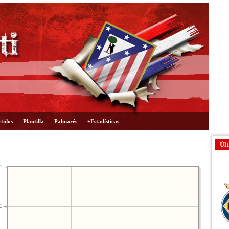
tidos
Plantilla
Palmarés
+Estadísticas
Últ
1
1