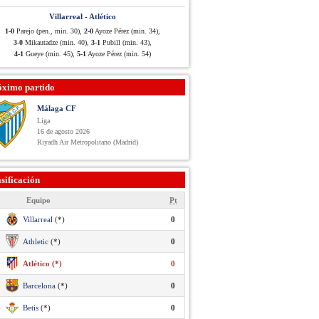
Villarreal - Atlético
1-0
Parejo (pen., min. 30),
2-0
Ayoze Pérez (min. 34),
3-0
Mikautadze (min. 40),
3-1
Pubill (min. 43),
4-1
Gueye (min. 45),
5-1
Ayoze Pérez (min. 54)
óximo partido
Málaga CF
Liga
16 de agosto 2026
Riyadh Air Metropolitano (Madrid)
sificación
Equipo
Pt
Villarreal
(*)
0
Athletic
(*)
0
Atlético (*)
0
Barcelona
(*)
0
Betis
(*)
0