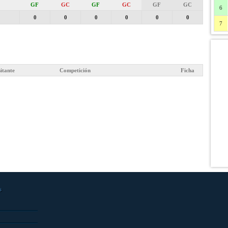
GF
GC
GF
GC
GF
GC
6
0
0
0
0
0
0
7
sitante
Competición
Ficha
s