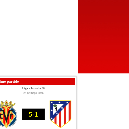
imo partido
Liga - Jornada 38
24 de mayo 2026
5-1