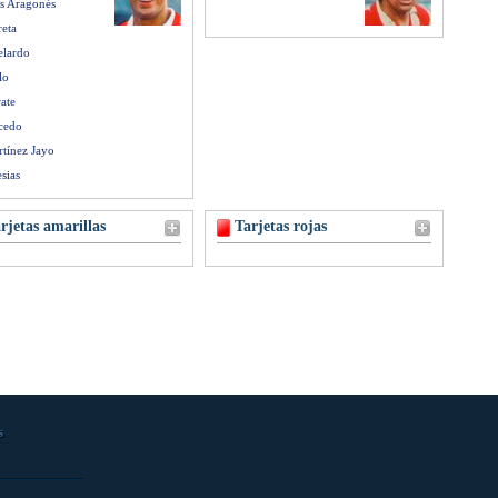
s Aragonés
reta
elardo
lo
ate
cedo
tínez Jayo
esias
rjetas amarillas
Tarjetas rojas
s