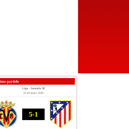
imo partido
Liga - Jornada 38
24 de mayo 2026
5-1