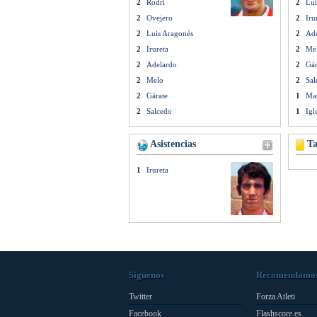
2
Rodri
2
Lui
2
Ovejero
2
Iru
2
Luis Aragonés
2
Ad
2
Irureta
2
Me
2
Adelardo
2
Gár
2
Melo
2
Sal
2
Gárate
1
Mar
2
Salcedo
1
Igl
Asistencias
Ta
1
Irureta
Síguenos
Recomendamo
Twitter
Forza Atleti
Facebook
Flashscore.es