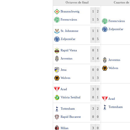
Octavos de final
Cuartos de 
Braunschweig
1
2
Ferencváros
1
5
Ferencváros
Zeljezničar
St. Johnstone
1
1
Zeljezničar
0
5
Rapid Viena
0
1
Juventus
1
4
Juventus
Wolves
Jena
0
0
Wolves
1
3
Arad
3
0
Vitória Setúbal
0
1
Arad
Tottenham
Tottenham
3
2
Rapid Bucarest
0
0
Milan
3
0