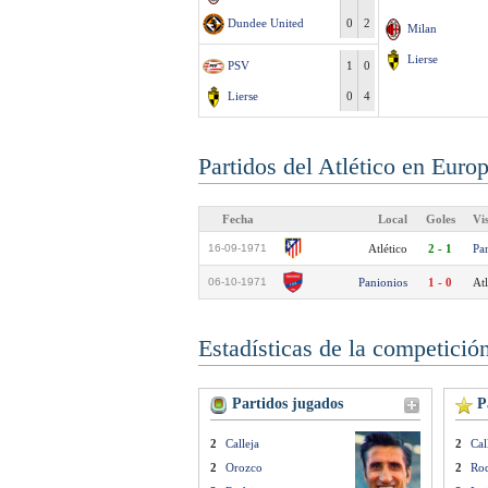
Dundee United
0
2
Milan
Lierse
PSV
1
0
Lierse
0
4
Partidos del Atlético en Euro
Fecha
Local
Goles
Vi
16-09-1971
Atlético
2 - 1
Pa
06-10-1971
Panionios
1 - 0
Atl
Estadísticas de la competició
Partidos jugados
Pa
2
Calleja
2
Cal
2
Orozco
2
Rod