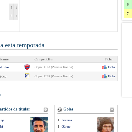
6
2
1
7
0
1
pa esta temporada
sitante
Competición
Ficha
nionios
Copa UEFA (Primera Ronda)
Ficha
ético
Copa UEFA (Primera Ronda)
Ficha
n
rtidos de titular
Goles
leja
1
Becerra
ri
1
Gárate