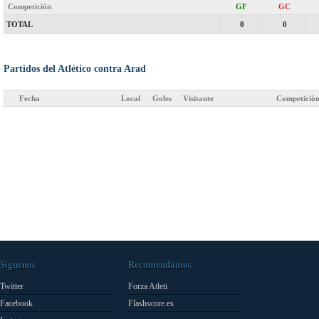
Competición
GF
GC
TOTAL
0
0
Partidos del Atlético contra Arad
Fecha
Local
Goles
Visitante
Competició
Síguenos
Recomendamos
Twitter
Forza Atleti
Facebook
Flashscore.es