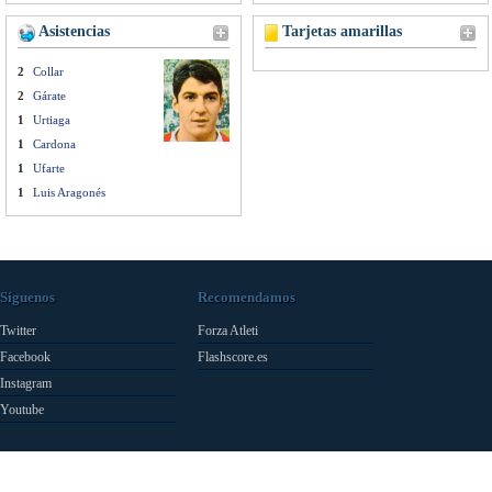
Asistencias
Tarjetas amarillas
2
Collar
2
Gárate
1
Urtiaga
1
Cardona
1
Ufarte
1
Luis Aragonés
Síguenos
Recomendamos
Twitter
Forza Atleti
Facebook
Flashscore.es
Instagram
Youtube