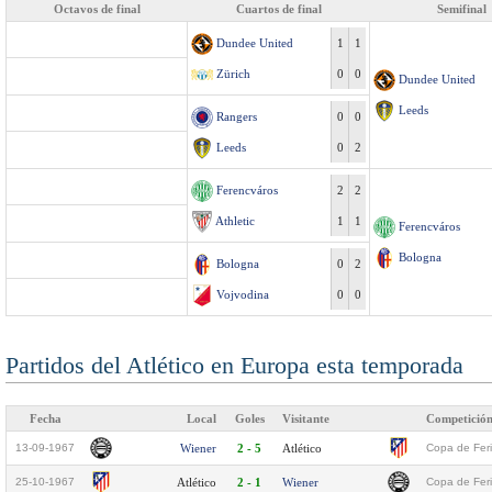
Octavos de final
Cuartos de final
Semifinal
Dundee United
1
1
Zürich
0
0
Dundee United
Leeds
Rangers
0
0
Leeds
0
2
Ferencváros
2
2
Athletic
1
1
Ferencváros
Bologna
Bologna
0
2
Vojvodina
0
0
Partidos del Atlético en Europa esta temporada
Fecha
Local
Goles
Visitante
Competició
13-09-1967
Wiener
2 - 5
Atlético
Copa de Feri
25-10-1967
Atlético
2 - 1
Wiener
Copa de Feri