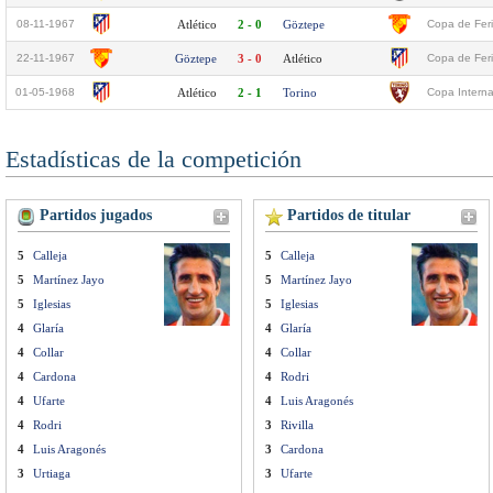
08-11-1967
Atlético
2 - 0
Göztepe
Copa de Fer
22-11-1967
Göztepe
3 - 0
Atlético
Copa de Fer
01-05-1968
Atlético
2 - 1
Torino
Copa Interna
Estadísticas de la competición
Partidos jugados
Partidos de titular
5
Calleja
5
Calleja
5
Martínez Jayo
5
Martínez Jayo
5
Iglesias
5
Iglesias
4
Glaría
4
Glaría
4
Collar
4
Collar
4
Cardona
4
Rodri
4
Ufarte
4
Luis Aragonés
4
Rodri
3
Rivilla
4
Luis Aragonés
3
Cardona
3
Urtiaga
3
Ufarte