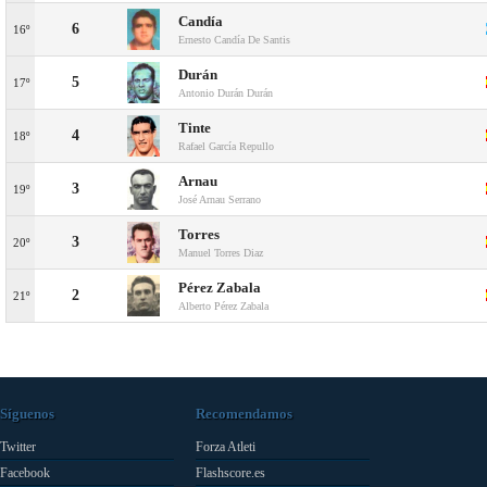
Candía
6
16º
Ernesto Candía De Santis
Durán
5
17º
Antonio Durán Durán
Tinte
4
18º
Rafael García Repullo
Arnau
3
19º
José Arnau Serrano
Torres
3
20º
Manuel Torres Diaz
Pérez Zabala
2
21º
Alberto Pérez Zabala
Síguenos
Recomendamos
Twitter
Forza Atleti
Facebook
Flashscore.es