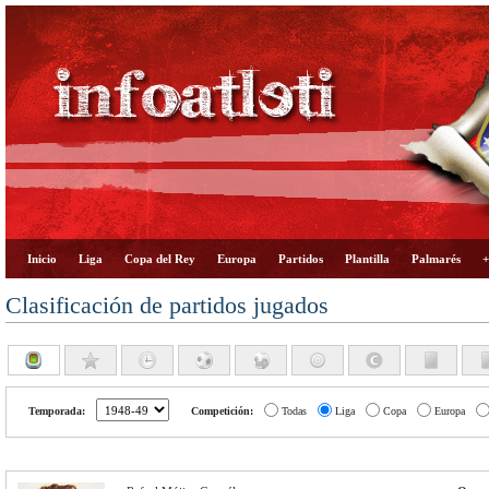
Inicio
Liga
Copa del Rey
Europa
Partidos
Plantilla
Palmarés
+
Clasificación de partidos jugados
Temporada:
Competición:
Todas
Liga
Copa
Europa