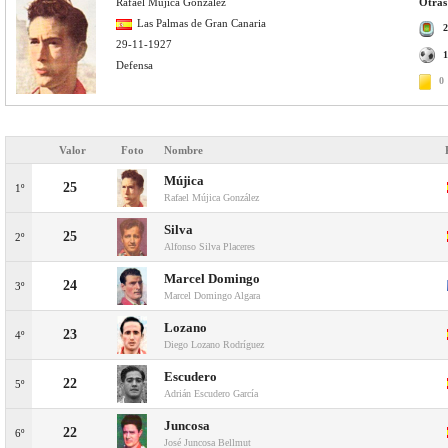
Rafael Mújica González
Otras
Las Palmas de Gran Canaria
2
29-11-1927
1
Defensa
0
Valor
Foto
Nombre
Mújica
25
1º
Rafael Mújica González
Silva
25
2º
Alfonso Silva Placeres
Marcel Domingo
24
3º
Marcel Domingo Algara
Lozano
23
4º
Diego Lozano Rodríguez
Escudero
22
5º
Adrián Escudero García
Juncosa
22
6º
José Juncosa Bellmut