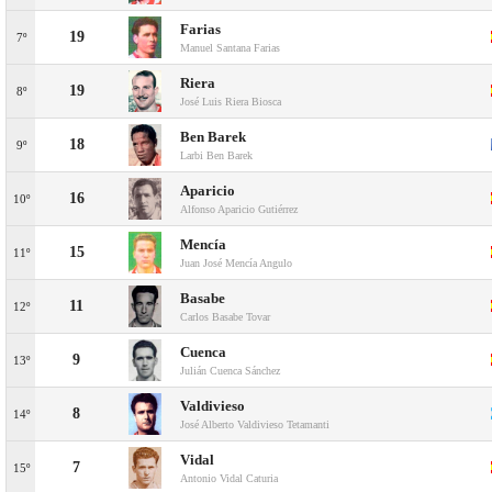
Farias
19
7º
Manuel Santana Farias
Riera
19
8º
José Luis Riera Biosca
Ben Barek
18
9º
Larbi Ben Barek
Aparicio
16
10º
Alfonso Aparicio Gutiérrez
Mencía
15
11º
Juan José Mencía Angulo
Basabe
11
12º
Carlos Basabe Tovar
Cuenca
9
13º
Julián Cuenca Sánchez
Valdivieso
8
14º
José Alberto Valdivieso Tetamanti
Vidal
7
15º
Antonio Vidal Caturia