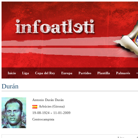
Inicio
Liga
Copa del Rey
Europa
Partidos
Plantilla
Palmarés
+
Durán
Antonio Durán Durán
Arbúcies (Girona)
19-08-1924 » 11-01-2009
Centrocampista