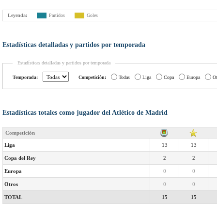
Leyenda:
Partidos
Goles
Estadísticas detalladas y partidos por temporada
Estadísticas detalladas y partidos por temporada
Temporada:
Competición:
Todas
Liga
Copa
Europa
Ot
Estadísticas totales como jugador del Atlético de Madrid
Competición
Liga
13
13
Copa del Rey
2
2
Europa
0
0
Otros
0
0
TOTAL
15
15