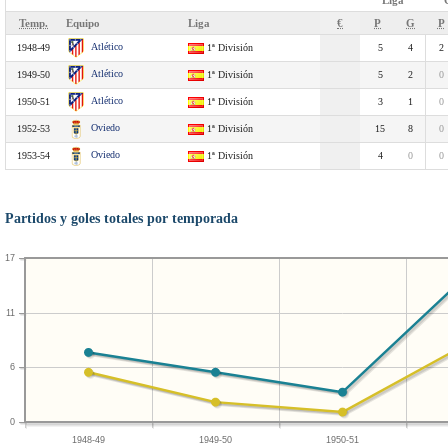
Liga
Temp.
Equipo
Liga
€
P
G
P
Atlético
1948-49
1ª División
5
4
2
Atlético
1949-50
1ª División
5
2
0
Atlético
1950-51
1ª División
3
1
0
Oviedo
1952-53
1ª División
15
8
0
Oviedo
1953-54
1ª División
4
0
0
Partidos y goles totales por temporada
17
11
6
0
1948-49
1949-50
1950-51