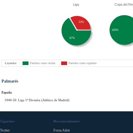
Liga
Copa del Re
33%
100%
67%
Leyenda:
Partidos como titular
Partidos como suplente
Palmarés
España
1949-50: Liga 1ª División (Atlético de Madrid)
Síguenos
Recomendamos
Twitter
Forza Atleti