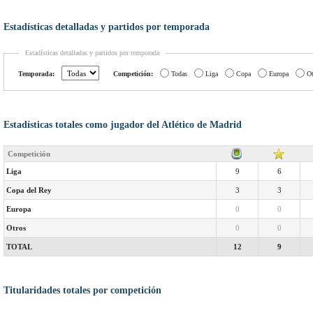
Estadísticas detalladas y partidos por temporada
Estadísticas detalladas y partidos por temporada
Temporada:
Competición:
Todas
Liga
Copa
Europa
Ot
Estadísticas totales como jugador del Atlético de Madrid
Competición
Liga
9
6
Copa del Rey
3
3
Europa
0
0
Otros
0
0
TOTAL
12
9
Titularidades totales por competición