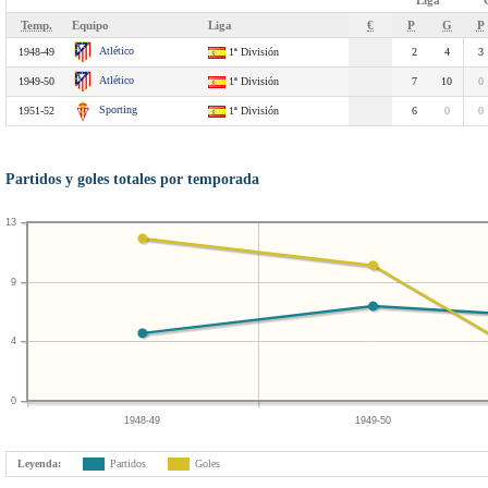
Liga
Temp.
Equipo
Liga
€
P
G
P
Atlético
1948-49
1ª División
2
4
3
Atlético
1949-50
1ª División
7
10
0
Sporting
1951-52
1ª División
6
0
0
Partidos y goles totales por temporada
13
9
4
0
1948-49
1949-50
Leyenda:
Partidos
Goles