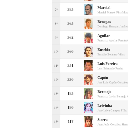
Marcial
385
7º
Marcial Manuel Pina Mora
Benegas
365
8º
Domingo Benegas Jiméne
Aguilar
362
9º
Francisco Aguilar Fernánd
Eusebio
360
10º
Eusebio Bejarano Vilaro
Luis Pereira
351
11º
Luis Edmundo Pereira
Capón
330
12º
José Luis Capón González
Bermejo
185
13º
Francisco Javier Bermejo 
Leivinha
180
14º
Joao Leiva Campos Filho
Sierra
117
15º
Juan Jesús González Sierra