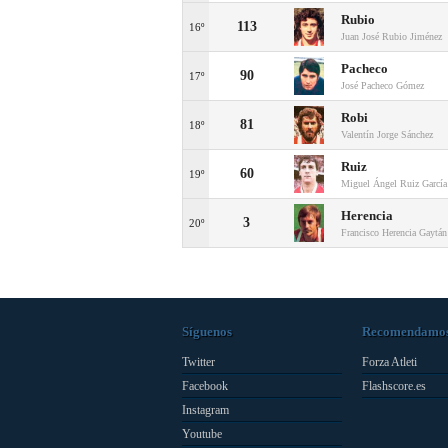
Rubio
113
16º
Juan José Rubio Jiménez
Pacheco
90
17º
José Pacheco Gómez
Robi
81
18º
Valentín Jorge Sánchez
Ruiz
60
19º
Miguel Ángel Ruiz García
Herencia
3
20º
Francisco Herencia Gaytán
Síguenos
Recomendamo
Twitter
Forza Atleti
Facebook
Flashscore.es
Instagram
Youtube