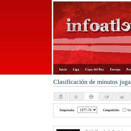
Inicio
Liga
Copa del Rey
Europa
Par
Clasificación de minutos jug
Temporada:
Competición:
To