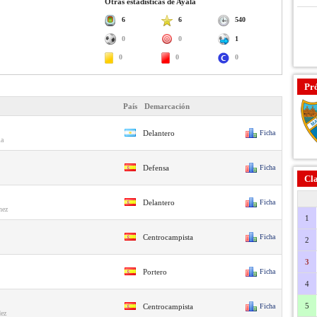
Otras estadísticas de Ayala
6
6
540
0
0
1
0
0
0
Pr
País
Demarcación
Delantero
Ficha
ia
Defensa
Ficha
Cla
Delantero
Ficha
nez
1
Centrocampista
Ficha
2
3
Portero
Ficha
4
5
Centrocampista
Ficha
dez