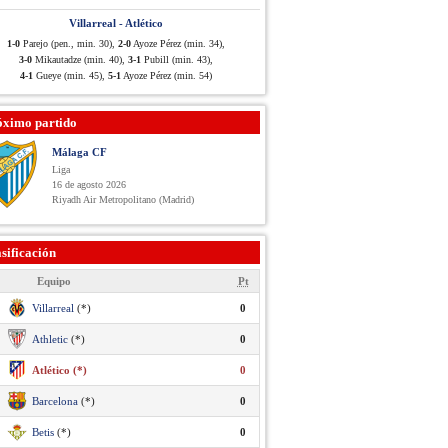
Villarreal - Atlético
1-0
Parejo (pen., min. 30),
2-0
Ayoze Pérez (min. 34),
3-0
Mikautadze (min. 40),
3-1
Pubill (min. 43),
4-1
Gueye (min. 45),
5-1
Ayoze Pérez (min. 54)
óximo partido
Málaga CF
Liga
16 de agosto 2026
Riyadh Air Metropolitano (Madrid)
sificación
Equipo
Pt
Villarreal
(*)
0
Athletic
(*)
0
Atlético (*)
0
Barcelona
(*)
0
Betis
(*)
0