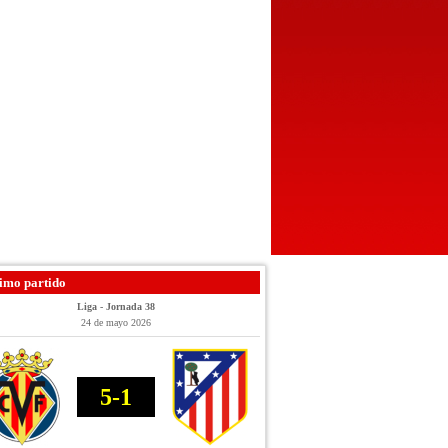
imo partido
Liga - Jornada 38
24 de mayo 2026
5-1