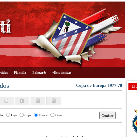
tidos
Plantilla
Palmarés
+Estadísticas
ados
Copa de Europa 1977-78
Últ
das
Liga
Copa
Europa
Otras