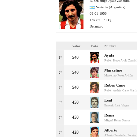
Rubén Hugo Ayala Zanabria
Santa Fe (Argentina)
08-01-1950
175 cm · 71 kg
Delantero
Valor
Foto
Nombre
Ayala
540
1º
Rubén Hugo Ayala Zanabr
Marcelino
540
2º
Marcelino Pérez Ayllón
Rubén Cano
540
3º
Rubén Andrés Cano Martí
Leal
450
4º
Eugenio Leal Vargas
Reina
450
5º
Miguel Reina Santos
Alberto
420
6º
Alberto Fernández Fernán