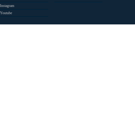
Instagram
Youtube