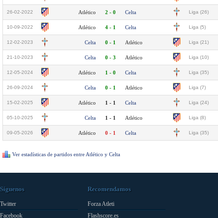
26-02-2022
Atlético
2 - 0
Celta
Liga (26)
10-09-2022
Atlético
4 - 1
Celta
Liga (5)
12-02-2023
Celta
0 - 1
Atlético
Liga (21)
21-10-2023
Celta
0 - 3
Atlético
Liga (10)
12-05-2024
Atlético
1 - 0
Celta
Liga (35)
26-09-2024
Celta
0 - 1
Atlético
Liga (7)
15-02-2025
Atlético
1 - 1
Celta
Liga (24)
05-10-2025
Celta
1 - 1
Atlético
Liga (8)
09-05-2026
Atlético
0 - 1
Celta
Liga (35)
Ver estadísticas de partidos entre Atlético y Celta
Síguenos
Recomendamos
Twitter
Forza Atleti
Facebook
Flashscore.es