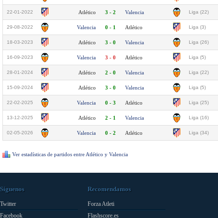
22-01-2022
Atlético
3 - 2
Valencia
Liga (22)
29-08-2022
Valencia
0 - 1
Atlético
Liga (3)
18-03-2023
Atlético
3 - 0
Valencia
Liga (26)
16-09-2023
Valencia
3 - 0
Atlético
Liga (5)
28-01-2024
Atlético
2 - 0
Valencia
Liga (22)
15-09-2024
Atlético
3 - 0
Valencia
Liga (5)
22-02-2025
Valencia
0 - 3
Atlético
Liga (25)
13-12-2025
Atlético
2 - 1
Valencia
Liga (16)
02-05-2026
Valencia
0 - 2
Atlético
Liga (34)
Ver estadísticas de partidos entre Atlético y Valencia
Síguenos
Recomendamos
Twitter
Forza Atleti
Facebook
Flashscore.es