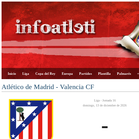
Inicio
Liga
Copa del Rey
Europa
Partidos
Plantilla
Palmarés
+
Atlético de Madrid - Valencia CF
Liga - Jornada 16
domingo, 13 de diciembre de 2026
-