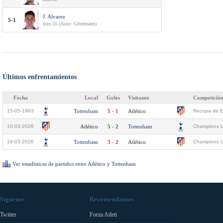
J. Alvarez
5-1
min.55 (Asist: Griezmann)
Últimos enfrentamientos
Fecha
Local
Goles
Visitante
Competició
15-05-1963
Tottenham
5 - 1
Atlético
Recopa de Eu
10-03-2026
Atlético
5 - 2
Tottenham
Champions L
18-03-2026
Tottenham
3 - 2
Atlético
Champions L
Ver estadísticas de partidos entre Atlético y Tottenham
Síguenos
Recomendamos
Twitter
Forza Atleti