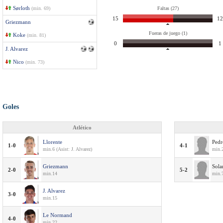
Sørloth
(min. 69)
Faltas (27)
15
12
Griezmann
Fueras de juego (1)
Koke
(min. 81)
0
1
J. Alvarez
Nico
(min. 73)
Goles
Atlético
Llorente
Pedr
1-0
4-1
min.6 (Asist: J. Alvarez)
min.2
Griezmann
Sola
2-0
5-2
min.14
min.7
J. Alvarez
3-0
min.15
Le Normand
4-0
min.22