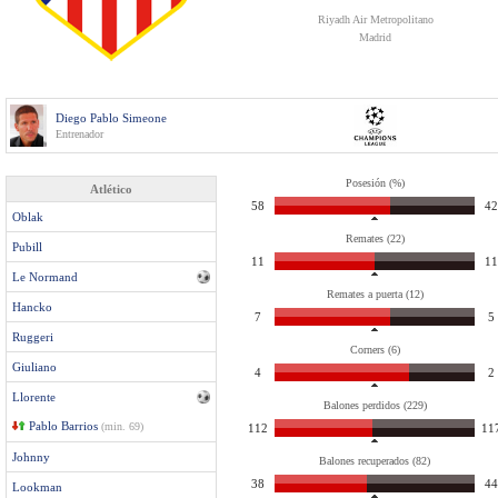
Riyadh Air Metropolitano
Madrid
Diego Pablo Simeone
Entrenador
Posesión (%)
Atlético
58
42
Oblak
Remates (22)
Pubill
11
11
Le Normand
Remates a puerta (12)
Hancko
7
5
Ruggeri
Corners (6)
Giuliano
4
2
Llorente
Balones perdidos (229)
Pablo Barrios
(min. 69)
112
11
Johnny
Balones recuperados (82)
38
44
Lookman