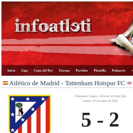
Inicio
Liga
Copa del Rey
Europa
Partidos
Plantilla
Palmarés
+
Atlético de Madrid - Tottenham Hotspur FC
Champions League - Octavos de Final (Ida)
martes, 10 de marzo de 2026
5 - 2