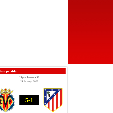
imo partido
Liga - Jornada 38
24 de mayo 2026
5-1