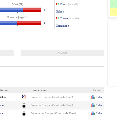
6
Vitolo
Faltas (21)
(min. 60)
8
Gelson
7
Fueras de juego (2)
Correa
(min. 60)
1
Griezmann
Atlético
sitante
Competición
Ficha
ético
Copa de Europa (Cuartos de Final)
Ficha
ujas
Copa de Europa (Cuartos de Final)
Ficha
ujas
Recopa de Europa (Cuartos de Final)
Ficha