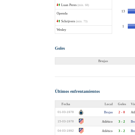
Luan Peres
(min. 68)
13
Openda
Schrijvers
(min. 73)
1
Wesley
Goles
Brujas
Últimos enfrentamientos
Fecha
Local
Goles
Vi
01-03-1978
Brujas
2 - 0
Atl
15-03-1978
Atlético
3 - 2
Br
04-03-1992
Atlético
3 - 2
Br