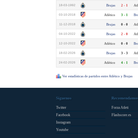
18-03-1992
Brujas
2 - 1
Atl
03-10-2018
Atlético
3 - 1
Br
11-12-2018
Brujas
0 - 0
Atl
04-10-2022
Brujas
2 - 0
Atl
12-10-2022
Atlético
0 - 0
Br
18-02-2026
Brujas
3 - 3
Atl
24-02-2026
Atlético
4 - 1
Br
Ver estadísticas de partidos entre Atlético y Brujas
Síguenos
Recomendamo
Twitter
Forza Atleti
Facebook
Flashscore.es
Instagram
Youtube