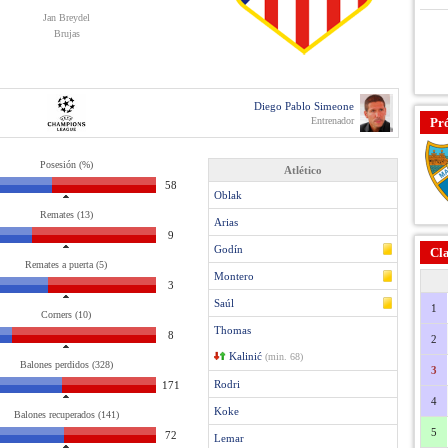
Jan Breydel
Brujas
Diego Pablo Simeone
Entrenador
Pr
Posesión (%)
Atlético
58
Oblak
Remates (13)
Arias
9
Godín
Cla
Remates a puerta (5)
Montero
3
Saúl
1
Corners (10)
Thomas
8
2
Kalinić
(min. 68)
Balones perdidos (328)
3
Rodri
171
4
Koke
Balones recuperados (141)
5
72
Lemar