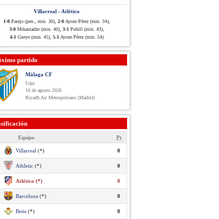
Villarreal - Atlético
1-0
Parejo (pen., min. 30),
2-0
Ayoze Pérez (min. 34),
3-0
Mikautadze (min. 40),
3-1
Pubill (min. 43),
4-1
Gueye (min. 45),
5-1
Ayoze Pérez (min. 54)
óximo partido
Málaga CF
Liga
16 de agosto 2026
Riyadh Air Metropolitano (Madrid)
sificación
Equipo
Pt
Villarreal
(*)
0
Athletic
(*)
0
Atlético (*)
0
Barcelona
(*)
0
Betis
(*)
0