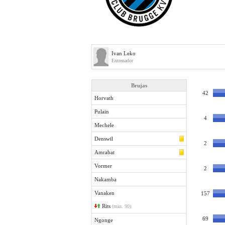
Ivan Leko
Entrenador
Brujas
42
Horvath
Pulain
4
Mechele
Denswil
2
Amrabat
Vormer
2
Nakamba
Vanaken
157
Rits
(min. 90)
69
Ngonge