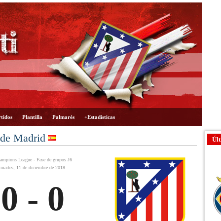
tidos
Plantilla
Palmarés
+Estadísticas
 de Madrid
Últ
ampions League - Fase de grupos J6
martes, 11 de diciembre de 2018
0 - 0