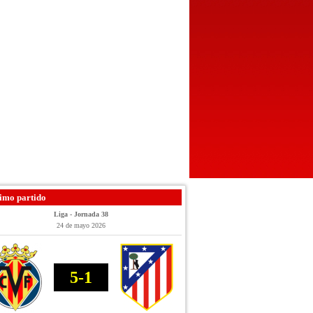
imo partido
Liga - Jornada 38
24 de mayo 2026
5-1