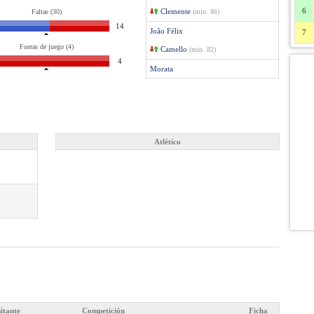
6
Clemente
Faltas (30)
(min. 86)
14
João Félix
7
Fueras de juego (4)
Camello
(min. 82)
4
Morata
Atlético
sitante
Competición
Ficha