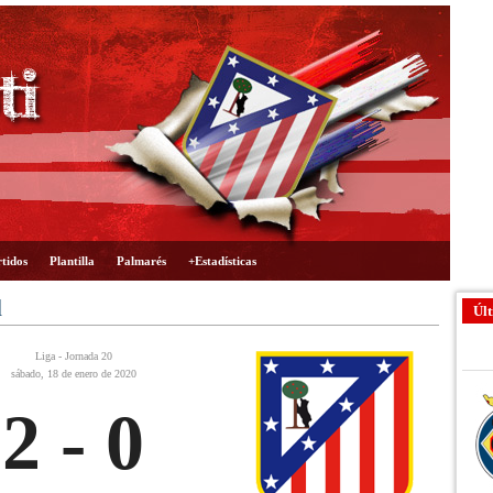
tidos
Plantilla
Palmarés
+Estadísticas
d
Últ
Liga - Jornada 20
sábado, 18 de enero de 2020
2 - 0