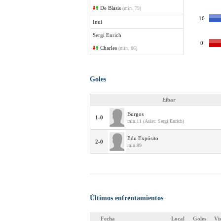
De Blasis
(min. 79)
16
Inui
Sergi Enrich
0
Charles
(min. 86)
Goles
Eibar
Burgos
1-0
min.11 (Asist: Sergi Enrich)
Edu Expósito
2-0
min.89
Últimos enfrentamientos
Fecha
Local
Goles
Vi