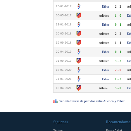
25-01-2017
Eibar
2 - 2
Atl
06-05-2017
Atlético
1 - 0
Ei
13-01-2018
Eibar
0 - 1
Atl
20-05-2018
Atlético
2 - 2
Ei
15-09-2018
Atlético
1 - 1
Ei
20-04-2019
Eibar
0 - 1
Atl
01-09-2019
Atlético
3 - 2
Ei
18-01-2020
Eibar
2 - 0
Atl
21-01-2021
Eibar
1 - 2
Atl
18-04-2021
Atlético
5 - 0
Ei
Ver estadísticas de partidos entre Atlético y Eibar
Síguenos
Recomendamo
Twitter
Forza Atleti