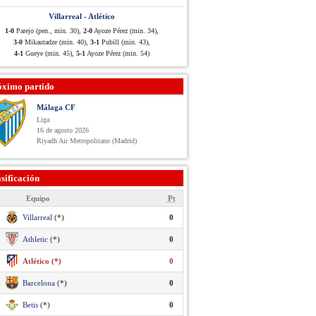
Villarreal - Atlético
1-0
Parejo (pen., min. 30),
2-0
Ayoze Pérez (min. 34),
3-0
Mikautadze (min. 40),
3-1
Pubill (min. 43),
4-1
Gueye (min. 45),
5-1
Ayoze Pérez (min. 54)
óximo partido
Málaga CF
Liga
16 de agosto 2026
Riyadh Air Metropolitano (Madrid)
sificación
Equipo
Pt
Villarreal
(*)
0
Athletic
(*)
0
Atlético (*)
0
Barcelona
(*)
0
Betis
(*)
0