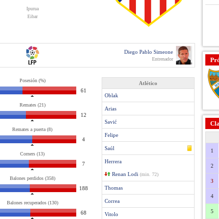
Ipurua
Eibar
Diego Pablo Simeone
Entrenador
Pr
Posesión (%)
Atlético
61
Oblak
Remates (21)
Arias
12
Savić
Cla
Remates a puerta (8)
Felipe
4
Saúl
1
Corners (13)
Herrera
7
2
Renan Lodi
(min. 72)
Balones perdidos (358)
3
Thomas
188
4
Correa
Balones recuperados (130)
5
68
Vitolo