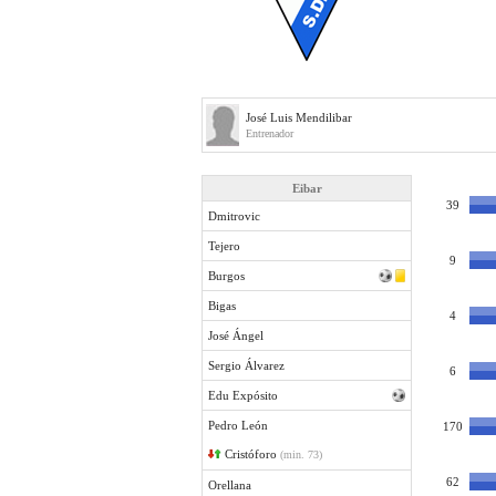
José Luis Mendilibar
Entrenador
Eibar
39
Dmitrovic
Tejero
9
Burgos
Bigas
4
José Ángel
Sergio Álvarez
6
Edu Expósito
Pedro León
170
Cristóforo
(min. 73)
62
Orellana