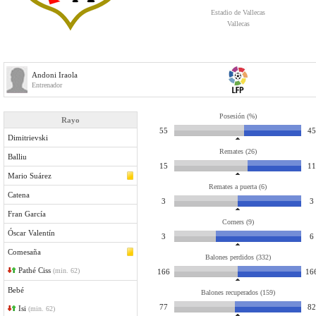
Estadio de Vallecas
Vallecas
Andoni Iraola
Entrenador
Posesión (%)
Rayo
55
45
Dimitrievski
Remates (26)
Balliu
15
11
Mario Suárez
Remates a puerta (6)
Catena
3
3
Fran García
Corners (9)
Óscar Valentín
3
6
Comesaña
Balones perdidos (332)
Pathé Ciss
(min. 62)
166
16
Bebé
Balones recuperados (159)
77
82
Isi
(min. 62)