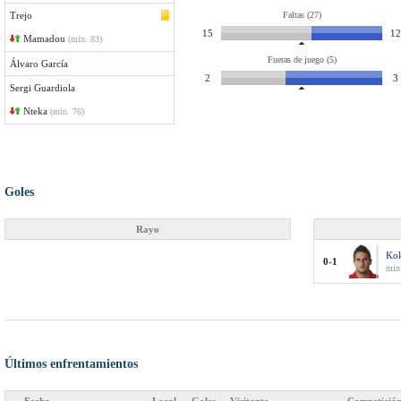
Trejo
Faltas (27)
15
12
Mamadou
(min. 83)
Fueras de juego (5)
Álvaro García
2
3
Sergi Guardiola
Nteka
(min. 76)
Goles
Rayo
Ko
0-1
min.
Últimos enfrentamientos