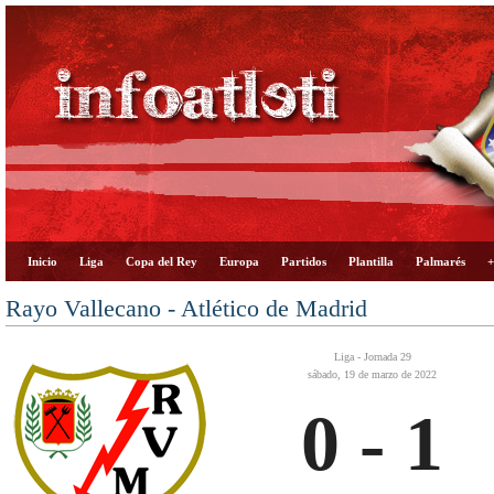
Inicio
Liga
Copa del Rey
Europa
Partidos
Plantilla
Palmarés
+
Rayo Vallecano - Atlético de Madrid
Liga - Jornada 29
sábado, 19 de marzo de 2022
0 - 1