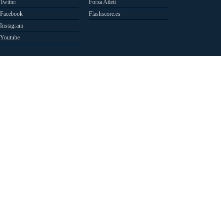
Twitter
Forza Atleti
Facebook
Flashscore.es
Instagram
Youtube