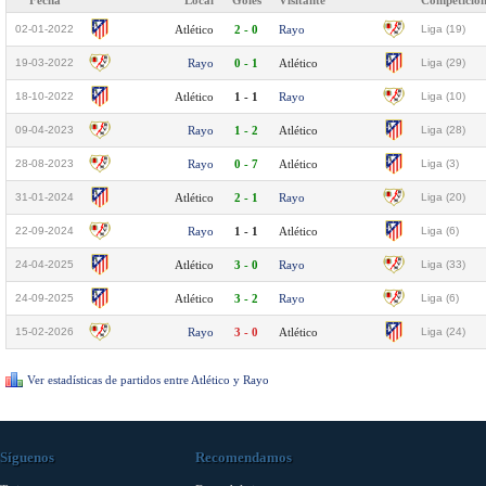
Fecha
Local
Goles
Visitante
Competició
02-01-2022
Atlético
2 - 0
Rayo
Liga (19)
19-03-2022
Rayo
0 - 1
Atlético
Liga (29)
18-10-2022
Atlético
1 - 1
Rayo
Liga (10)
09-04-2023
Rayo
1 - 2
Atlético
Liga (28)
28-08-2023
Rayo
0 - 7
Atlético
Liga (3)
31-01-2024
Atlético
2 - 1
Rayo
Liga (20)
22-09-2024
Rayo
1 - 1
Atlético
Liga (6)
24-04-2025
Atlético
3 - 0
Rayo
Liga (33)
24-09-2025
Atlético
3 - 2
Rayo
Liga (6)
15-02-2026
Rayo
3 - 0
Atlético
Liga (24)
Ver estadísticas de partidos entre Atlético y Rayo
Síguenos
Recomendamos