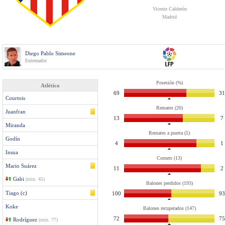
Vicente Calderón
Madrid
Diego Pablo Simeone
Entrenador
Posesión (%)
Atlético
69
31
Courtois
Remates (20)
Juanfran
13
7
Miranda
Remates a puerta (5)
Godín
4
1
Insua
Corners (13)
Mario Suárez
11
2
Gabi
(min. 45)
Balones perdidos (193)
Tiago
(c)
100
93
Koke
Balones recuperados (147)
72
75
Rodríguez
(min. 77)