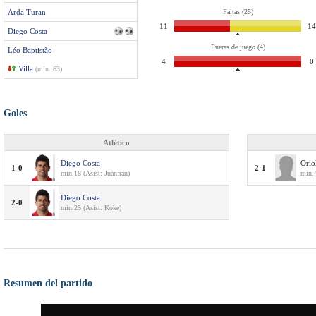
Arda Turan
Faltas (25)
11
14
Diego Costa
Fueras de juego (4)
Léo Baptistão
4
0
Villa
(min. 63)
Goles
Atlético
Diego Costa
Orio
1-0
2-1
min.18 (Asist: Juanfran)
min.4
Diego Costa
2-0
min.25 (Asist: Koke)
Resumen del partido