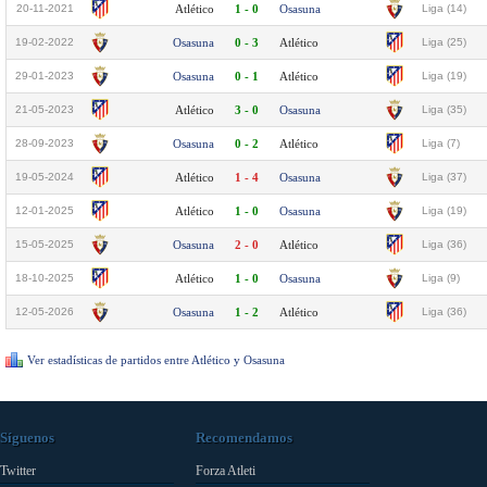
20-11-2021
Atlético
1 - 0
Osasuna
Liga (14)
19-02-2022
Osasuna
0 - 3
Atlético
Liga (25)
29-01-2023
Osasuna
0 - 1
Atlético
Liga (19)
21-05-2023
Atlético
3 - 0
Osasuna
Liga (35)
28-09-2023
Osasuna
0 - 2
Atlético
Liga (7)
19-05-2024
Atlético
1 - 4
Osasuna
Liga (37)
12-01-2025
Atlético
1 - 0
Osasuna
Liga (19)
15-05-2025
Osasuna
2 - 0
Atlético
Liga (36)
18-10-2025
Atlético
1 - 0
Osasuna
Liga (9)
12-05-2026
Osasuna
1 - 2
Atlético
Liga (36)
Ver estadísticas de partidos entre Atlético y Osasuna
Síguenos
Recomendamos
Twitter
Forza Atleti