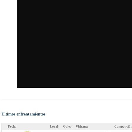
Últimos enfrentamientos
Fecha
Local
Goles
Visitante
Competició