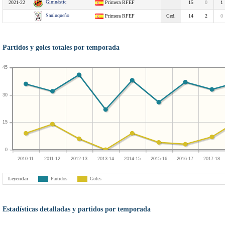
Gimnàstic
2021-22
Primera RFEF
15
0
1
Sanluqueño
Primera RFEF
Ced.
14
2
0
Partidos y goles totales por temporada
45
30
15
0
2010-11
2011-12
2012-13
2013-14
2014-15
2015-16
2016-17
2017-18
Leyenda:
Partidos
Goles
Estadísticas detalladas y partidos por temporada