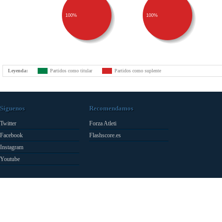
100%
100%
Leyenda:
Partidos como titular
Partidos como suplente
Síguenos
Recomendamos
Twitter
Forza Atleti
Facebook
Flashscore.es
Instagram
Youtube