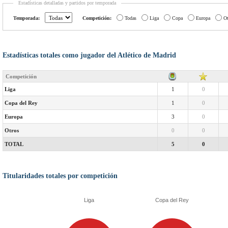
Estadísticas detalladas y partidos por temporada
Temporada:
Competición:
Todas
Liga
Copa
Europa
Ot
Estadísticas totales como jugador del Atlético de Madrid
Competición
Liga
1
0
Copa del Rey
1
0
Europa
3
0
Otros
0
0
TOTAL
5
0
Titularidades totales por competición
Liga
Copa del Rey