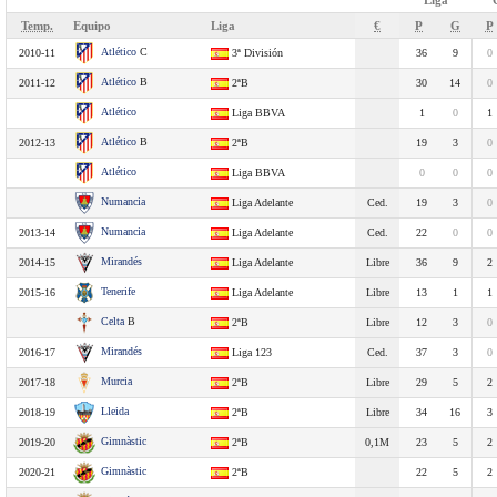
Liga
Temp.
Equipo
Liga
€
P
G
P
Atlético
C
2010-11
3ª División
36
9
0
Atlético
B
2011-12
2ªB
30
14
0
Atlético
Liga BBVA
1
0
1
Atlético
B
2012-13
2ªB
19
3
0
Atlético
Liga BBVA
0
0
0
Numancia
Liga Adelante
Ced.
19
3
0
Numancia
2013-14
Liga Adelante
Ced.
22
0
0
Mirandés
2014-15
Liga Adelante
Libre
36
9
2
Tenerife
2015-16
Liga Adelante
Libre
13
1
1
Celta
B
2ªB
Libre
12
3
0
Mirandés
2016-17
Liga 123
Ced.
37
3
0
Murcia
2017-18
2ªB
Libre
29
5
2
Lleida
2018-19
2ªB
Libre
34
16
3
Gimnàstic
2019-20
2ªB
0,1M
23
5
2
Gimnàstic
2020-21
2ªB
22
5
2