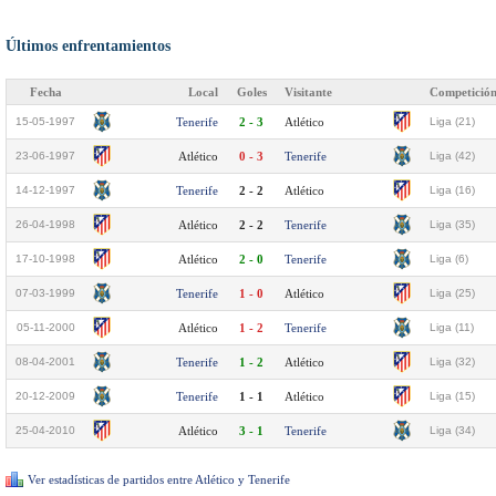
Últimos enfrentamientos
Fecha
Local
Goles
Visitante
Competició
15-05-1997
Tenerife
2 - 3
Atlético
Liga (21)
23-06-1997
Atlético
0 - 3
Tenerife
Liga (42)
14-12-1997
Tenerife
2 - 2
Atlético
Liga (16)
26-04-1998
Atlético
2 - 2
Tenerife
Liga (35)
17-10-1998
Atlético
2 - 0
Tenerife
Liga (6)
07-03-1999
Tenerife
1 - 0
Atlético
Liga (25)
05-11-2000
Atlético
1 - 2
Tenerife
Liga (11)
08-04-2001
Tenerife
1 - 2
Atlético
Liga (32)
20-12-2009
Tenerife
1 - 1
Atlético
Liga (15)
25-04-2010
Atlético
3 - 1
Tenerife
Liga (34)
Ver estadísticas de partidos entre Atlético y Tenerife