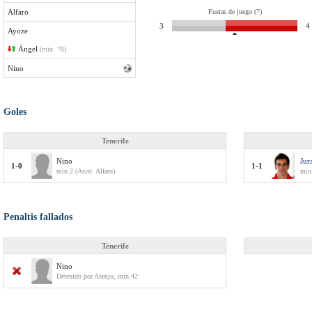
Alfaro
Fueras de juego (7)
3
4
Ayoze
Ángel
(min. 78)
Nino
Goles
Tenerife
Nino
Jur
1-0
1-1
min.2 (Asist: Alfaro)
min
Penaltis fallados
Tenerife
Nino
Detenido por Asenjo, min.42