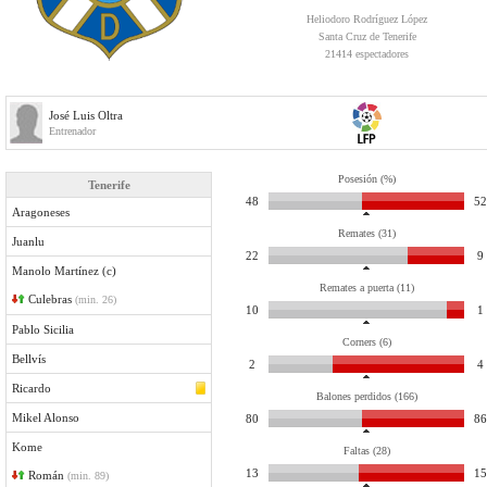
Heliodoro Rodríguez López
Santa Cruz de Tenerife
21414 espectadores
José Luis Oltra
Entrenador
Posesión (%)
Tenerife
48
52
Aragoneses
Remates (31)
Juanlu
22
9
Manolo Martínez (c)
Remates a puerta (11)
Culebras
(min. 26)
10
1
Pablo Sicilia
Corners (6)
Bellvís
2
4
Ricardo
Balones perdidos (166)
Mikel Alonso
80
86
Kome
Faltas (28)
13
15
Román
(min. 89)