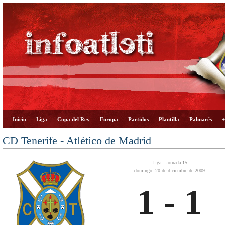
Inicio
Liga
Copa del Rey
Europa
Partidos
Plantilla
Palmarés
+
CD Tenerife - Atlético de Madrid
Liga - Jornada 15
domingo, 20 de diciembre de 2009
1 - 1