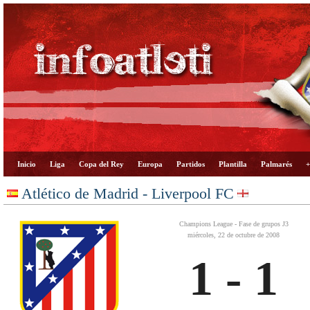
Inicio
Liga
Copa del Rey
Europa
Partidos
Plantilla
Palmarés
+
Atlético de Madrid - Liverpool FC
Champions League - Fase de grupos J3
miércoles, 22 de octubre de 2008
1 - 1