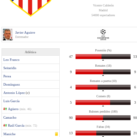
Vicente Calderón
Madrid
54000 espectadores
Javier Aguirre
Entrenador
Posesión (%)
Atlético
47
53
Leo Franco
Remates (18)
Seitaridis
9
9
Perea
Remates a puerta (10)
Domínguez
4
6
Antonio López
(c)
Corners (8)
Luis García
5
3
Agüero
(min. 46)
Balones perdidos (180)
Camacho
90
90
Raúl García
(min. 72)
Faltas (34)
13
21
Maniche