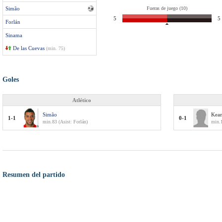
Simão
Fueras de juego (10)
5
5
Forlán
Sinama
De las Cuevas
(min. 75)
Goles
Atlético
Simão
Kea
1-1
0-1
min.83 (Asist: Forlán)
min.1
Resumen del partido