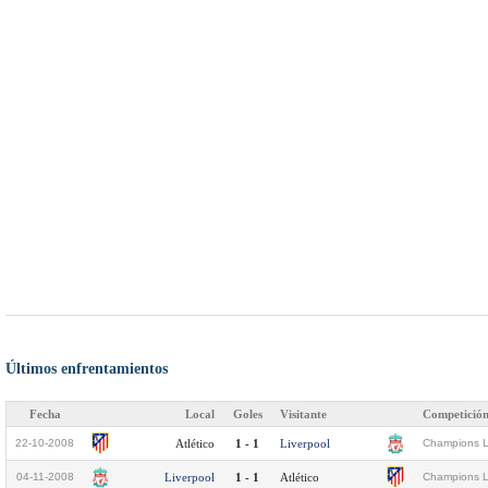
Últimos enfrentamientos
Fecha
Local
Goles
Visitante
Competició
22-10-2008
Atlético
1 - 1
Liverpool
Champions L
04-11-2008
Liverpool
1 - 1
Atlético
Champions L