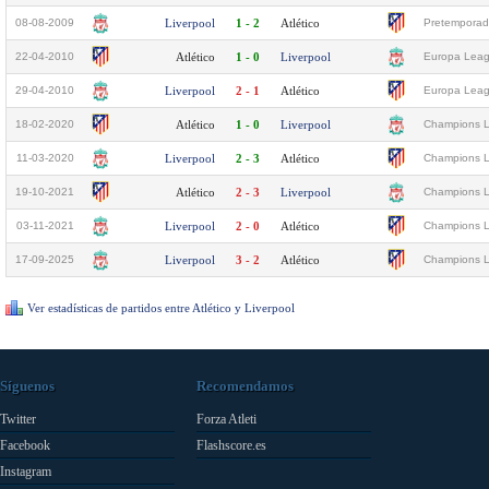
08-08-2009
Liverpool
1 - 2
Atlético
Pretemporad
22-04-2010
Atlético
1 - 0
Liverpool
Europa Leagu
29-04-2010
Liverpool
2 - 1
Atlético
Europa Leagu
18-02-2020
Atlético
1 - 0
Liverpool
Champions L
11-03-2020
Liverpool
2 - 3
Atlético
Champions L
19-10-2021
Atlético
2 - 3
Liverpool
Champions L
03-11-2021
Liverpool
2 - 0
Atlético
Champions L
17-09-2025
Liverpool
3 - 2
Atlético
Champions L
Ver estadísticas de partidos entre Atlético y Liverpool
Síguenos
Recomendamos
Twitter
Forza Atleti
Facebook
Flashscore.es
Instagram