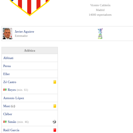
Vicente Calderón
Madrid
14000 espectadores
Javier Aguirre
Entrenador
Atlético
Abbiati
Perea
Eller
Zé Castro
Reyes
(min. 61)
Antonio López
Maxi
(c)
Cléber
Simão
(min. 46)
Raúl García