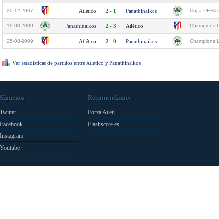
20-12-2007
Atlético
2 - 1
Panathinaikos
Copa UEFA (
19-08-2009
Panathinaikos
2 - 3
Atlético
Champions L
25-08-2009
Atlético
2 - 0
Panathinaikos
Champions L
Ver estadísticas de partidos entre Atlético y Panathinaikos
Síguenos
Recomendamos
Twitter
Forza Atleti
Facebook
Flashscore.es
Instagram
Youtube