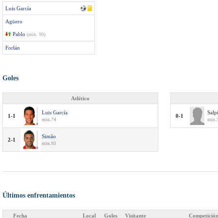
Luis García
Agüero
Pablo
(min. 90)
Forlán
Goles
Atlético
Luis García
Salp
1-1
0-1
min.74
min.
Simão
2-1
min.93
Últimos enfrentamientos
Fecha
Local
Goles
Visitante
Competició