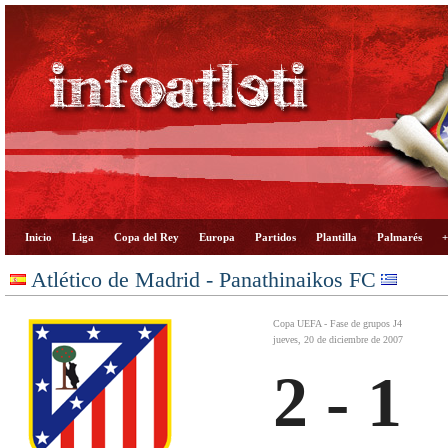
Inicio
Liga
Copa del Rey
Europa
Partidos
Plantilla
Palmarés
+
Atlético de Madrid - Panathinaikos FC
Copa UEFA - Fase de grupos J4
jueves, 20 de diciembre de 2007
2 - 1