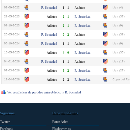
03-09-2022
R. Sociedad
1 - 1
Atlético
Liga (4)
28-05-2023
Atlético
2 - 1
R. Sociedad
Liga (37)
08-10-2023
Atlético
2 - 1
R. Sociedad
Liga (9)
25-05-2024
R. Sociedad
0 - 2
Atlético
Liga (38)
06-10-2024
R. Sociedad
1 - 1
Atlético
Liga (9)
10-05-2025
Atlético
4 - 0
R. Sociedad
Liga (35)
04-01-2026
R. Sociedad
1 - 1
Atlético
Liga (18)
07-03-2026
Atlético
3 - 2
R. Sociedad
Liga (27)
18-04-2026
Atlético
2 - 2
R. Sociedad
Copa del Rey
Ver estadísticas de partidos entre Atlético y R. Sociedad
Síguenos
Recomendamos
Twitter
Forza Atleti
Facebook
Flashscore.es