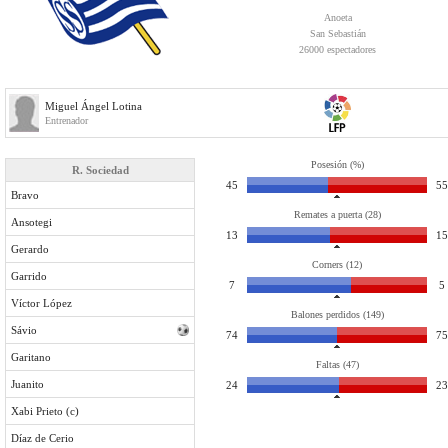
Anoeta
San Sebastián
26000 espectadores
Miguel Ángel Lotina
Entrenador
Posesión (%)
R. Sociedad
45
55
Bravo
Remates a puerta (28)
Ansotegi
13
15
Gerardo
Corners (12)
Garrido
7
5
Víctor López
Balones perdidos (149)
Sávio
74
75
Garitano
Faltas (47)
Juanito
24
23
Xabi Prieto (c)
Díaz de Cerio