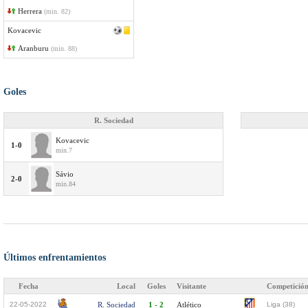
Herrera
(min. 82)
Kovacevic
Aranburu
(min. 88)
Goles
R. Sociedad
Kovacevic
1-0
min.7
Sávio
2-0
min.84
Últimos enfrentamientos
Fecha
Local
Goles
Visitante
Competició
22-05-2022
R. Sociedad
1 - 2
Atlético
Liga (38)