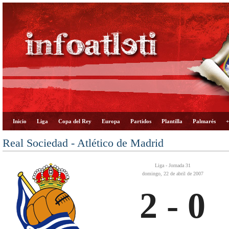
Inicio
Liga
Copa del Rey
Europa
Partidos
Plantilla
Palmarés
+
Real Sociedad - Atlético de Madrid
Liga - Jornada 31
domingo, 22 de abril de 2007
2 - 0