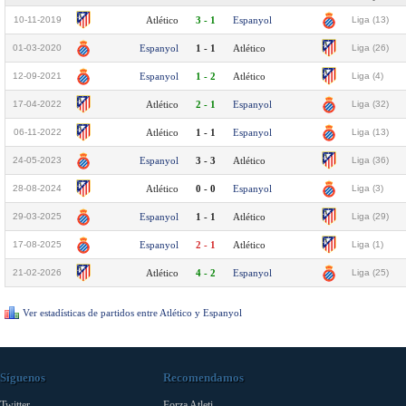
10-11-2019
Atlético
3 - 1
Espanyol
Liga (13)
01-03-2020
Espanyol
1 - 1
Atlético
Liga (26)
12-09-2021
Espanyol
1 - 2
Atlético
Liga (4)
17-04-2022
Atlético
2 - 1
Espanyol
Liga (32)
06-11-2022
Atlético
1 - 1
Espanyol
Liga (13)
24-05-2023
Espanyol
3 - 3
Atlético
Liga (36)
28-08-2024
Atlético
0 - 0
Espanyol
Liga (3)
29-03-2025
Espanyol
1 - 1
Atlético
Liga (29)
17-08-2025
Espanyol
2 - 1
Atlético
Liga (1)
21-02-2026
Atlético
4 - 2
Espanyol
Liga (25)
Ver estadísticas de partidos entre Atlético y Espanyol
Síguenos
Recomendamos
Twitter
Forza Atleti