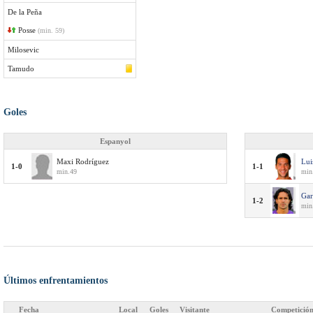
De la Peña
Posse
(min. 59)
Milosevic
Tamudo
Goles
Espanyol
Maxi Rodríguez
Lui
1-0
1-1
min.49
min
Gar
1-2
min
Últimos enfrentamientos
Fecha
Local
Goles
Visitante
Competició