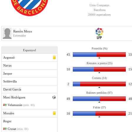
Lluis Companys
Barcelona
29000 espectadores
Ramón Moya
Entrenador
Posesión (%)
Espanyol
45
55
Argensó
Remates a puerta (25)
Navas
10
15
Jarque
Corners (14)
Soldevilla
2
12
David García
Balones perdidos (97)
Maxi Rodríguez
49
48
Velamazán
(min. 85)
Faltas (37)
Morales
16
21
Roger
Crusat
(min. 81)