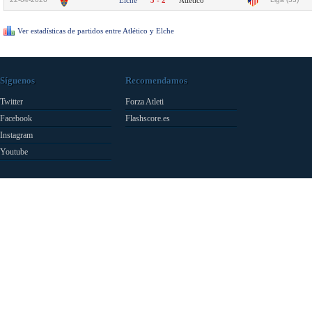
Elche
3 - 2
Atlético
Ver estadísticas de partidos entre Atlético y Elche
Síguenos
Recomendamos
Twitter
Forza Atleti
Facebook
Flashscore.es
Instagram
Youtube