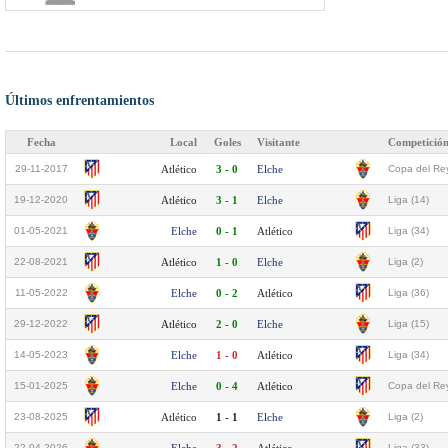
Últimos enfrentamientos
Fecha
Local
Goles
Visitante
Competició
29-11-2017
Atlético
3 - 0
Elche
Copa del Rey
19-12-2020
Atlético
3 - 1
Elche
Liga (14)
01-05-2021
Elche
0 - 1
Atlético
Liga (34)
22-08-2021
Atlético
1 - 0
Elche
Liga (2)
11-05-2022
Elche
0 - 2
Atlético
Liga (36)
29-12-2022
Atlético
2 - 0
Elche
Liga (15)
14-05-2023
Elche
1 - 0
Atlético
Liga (34)
15-01-2025
Elche
0 - 4
Atlético
Copa del Rey
23-08-2025
Atlético
1 - 1
Elche
Liga (2)
22-04-2026
Liga (33)