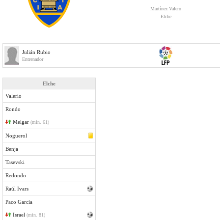
Martínez Valero
Elche
Julián Rubio
Entrenador
Elche
Valerio
Rondo
Melgar
(min. 61)
Noguerol
Benja
Tasevski
Redondo
Raúl Ivars
Paco García
Israel
(min. 81)