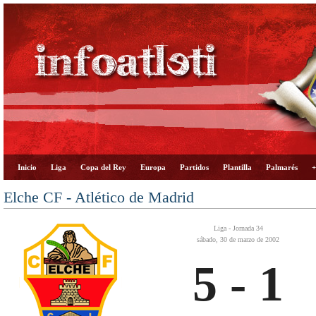
Inicio
Liga
Copa del Rey
Europa
Partidos
Plantilla
Palmarés
+
Elche CF - Atlético de Madrid
Liga - Jornada 34
sábado, 30 de marzo de 2002
5 - 1