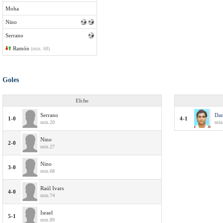
Moha
Nino
Serrano
Ramón
(min. 68)
Goles
Elche
Serrano
Dan
1-0
4-1
min.20
min
Nino
2-0
min.27
Nino
3-0
min.68
Raúl Ivars
4-0
min.74
Israel
5-1
min.89