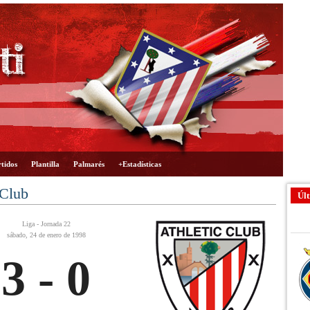
tidos
Plantilla
Palmarés
+Estadísticas
 Club
Últ
Liga - Jornada 22
sábado, 24 de enero de 1998
3 - 0