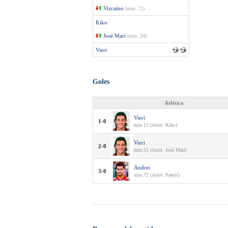
Vizcaíno
(min. 72)
Kiko
José Mari
(min. 34)
Vieri
Goles
Atlético
Vieri
1-0
min.12 (Asist: Kiko)
Vieri
2-0
min.51 (Asist: José Mari)
Andrei
3-0
min.72 (Asist: Pantić)