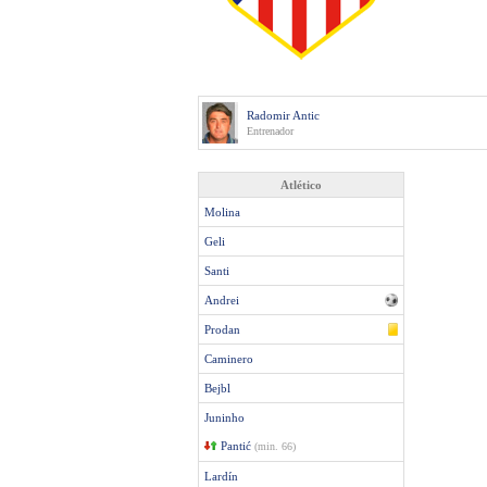
Radomir Antic
Entrenador
Atlético
Molina
Geli
Santi
Andrei
Prodan
Caminero
Bejbl
Juninho
Pantić
(min. 66)
Lardín