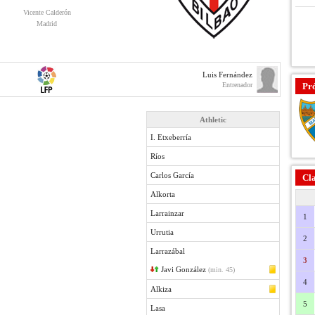
Vicente Calderón
Madrid
Luis Fernández
Entrenador
Pr
Athletic
I. Etxeberría
Ríos
Carlos García
Cla
Alkorta
Larrainzar
1
Urrutia
2
Larrazábal
3
Javi González
(min. 45)
4
Alkiza
5
Lasa