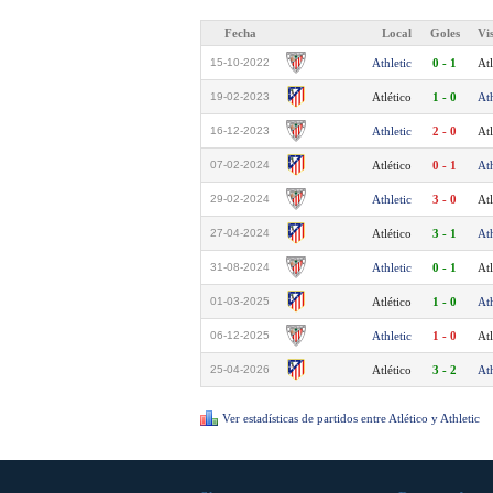
Fecha
Local
Goles
Vi
15-10-2022
Athletic
0 - 1
Atl
19-02-2023
Atlético
1 - 0
Ath
16-12-2023
Athletic
2 - 0
Atl
07-02-2024
Atlético
0 - 1
Ath
29-02-2024
Athletic
3 - 0
Atl
27-04-2024
Atlético
3 - 1
Ath
31-08-2024
Athletic
0 - 1
Atl
01-03-2025
Atlético
1 - 0
Ath
06-12-2025
Athletic
1 - 0
Atl
25-04-2026
Atlético
3 - 2
Ath
Ver estadísticas de partidos entre Atlético y Athletic