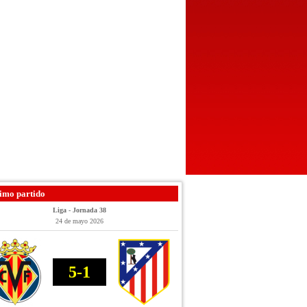
imo partido
Liga - Jornada 38
24 de mayo 2026
5-1