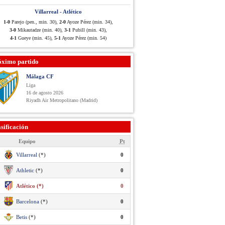
Villarreal - Atlético
1-0
Parejo (pen., min. 30),
2-0
Ayoze Pérez (min. 34),
3-0
Mikautadze (min. 40),
3-1
Pubill (min. 43),
4-1
Gueye (min. 45),
5-1
Ayoze Pérez (min. 54)
óximo partido
Málaga CF
Liga
16 de agosto 2026
Riyadh Air Metropolitano (Madrid)
sificación
Equipo
Pt
Villarreal
(*)
0
Athletic
(*)
0
Atlético (*)
0
Barcelona
(*)
0
Betis
(*)
0