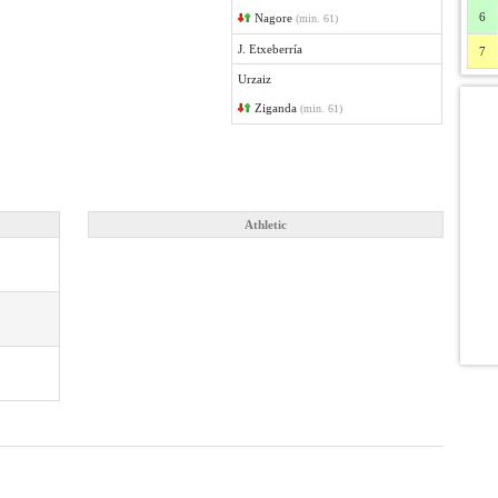
6
Nagore
(min. 61)
J. Etxeberría
7
Urzaiz
Ziganda
(min. 61)
Athletic