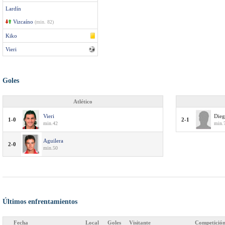
Lardín
Vizcaíno
(min. 82)
Kiko
Vieri
Goles
Atlético
Vieri
Dieg
1-0
2-1
min.42
min.
Aguilera
2-0
min.50
Últimos enfrentamientos
Fecha
Local
Goles
Visitante
Competició