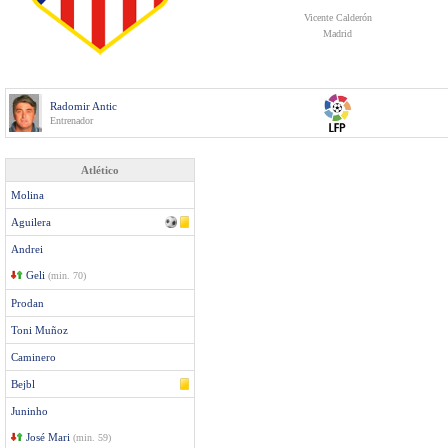
Vicente Calderón
Madrid
Radomir Antic
Entrenador
Atlético
Molina
Aguilera
Andrei
Geli
(min. 70)
Prodan
Toni Muñoz
Caminero
Bejbl
Juninho
José Mari
(min. 59)