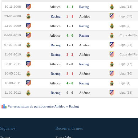
30-11-2008
Atlético
4 - 1
Racing
Liga (13)
23-04-2009
Racing
5 - 1
Atlético
Liga (32)
13-09-2009
Atlético
1 - 1
Racing
Liga (2)
04-02-2010
Atlético
4 - 0
Racing
Copa del Rey
07-02-2010
Racing
1 - 1
Atlético
Liga (21)
11-02-2010
Racing
3 - 2
Atlético
Copa del Rey
03-01-2011
Atlético
0 - 0
Racing
Liga (17)
10-05-2011
Racing
2 - 1
Atlético
Liga (36)
18-09-2011
Atlético
4 - 0
Racing
Liga (4)
11-02-2012
Racing
0 - 0
Atlético
Liga (23)
Ver estadísticas de partidos entre Atlético y Racing
Síguenos
Recomendamos
Twitter
Forza Atleti