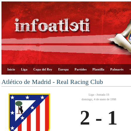
Inicio
Liga
Copa del Rey
Europa
Partidos
Plantilla
Palmarés
+
Atlético de Madrid - Real Racing Club
Liga - Jornada 19
domingo, 4 de enero de 1998
2 - 1