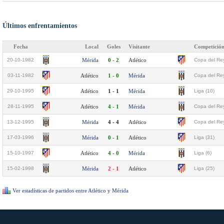
Últimos enfrentamientos
Fecha
Local
Goles
Visitante
Competició
20-10-1982
Mérida
0 - 2
Atlético
Copa del Re
03-11-1982
Atlético
1 - 0
Mérida
Copa del Re
29-10-1995
Atlético
1 - 1
Mérida
Liga (10)
28-11-1995
Atlético
4 - 1
Mérida
Copa del Rey
13-12-1995
Mérida
4 - 4
Atlético
Copa del Rey
17-03-1996
Mérida
0 - 1
Atlético
Liga (31)
15-10-1997
Atlético
4 - 0
Mérida
Liga (6)
15-02-1998
Mérida
2 - 1
Atlético
Liga (25)
Ver estadísticas de partidos entre Atlético y Mérida