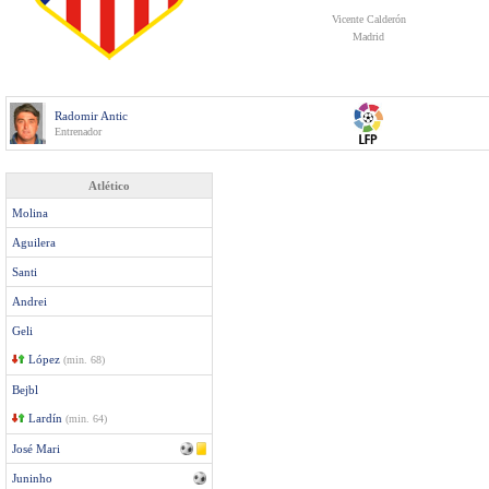
Vicente Calderón
Madrid
Radomir Antic
Entrenador
Atlético
Molina
Aguilera
Santi
Andrei
Geli
López
(min. 68)
Bejbl
Lardín
(min. 64)
José Mari
Juninho