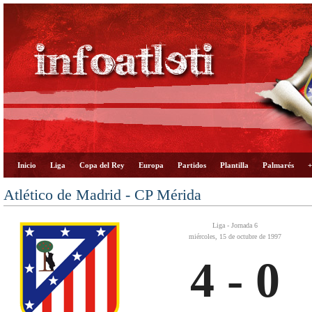
Inicio
Liga
Copa del Rey
Europa
Partidos
Plantilla
Palmarés
+
Atlético de Madrid - CP Mérida
Liga - Jornada 6
miércoles, 15 de octubre de 1997
4 - 0