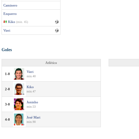
Caminero
Ezquerro
Kiko
(min. 45)
Vieri
Goles
Atlético
Vieri
1-0
min.40
Kiko
2-0
min.47
Juninho
3-0
min.53
José Mari
4-0
min.90