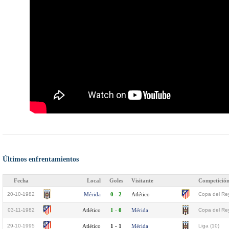
Últimos enfrentamientos
Fecha
Local
Goles
Visitante
Competició
20-10-1982
Mérida
0 - 2
Atlético
Copa del Re
03-11-1982
Atlético
1 - 0
Mérida
Copa del Re
29-10-1995
Atlético
1 - 1
Mérida
Liga (10)