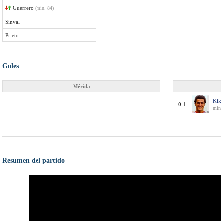
Guerrero
(min. 84)
Sinval
Prieto
Goles
Mérida
Ki
0-1
min.
Resumen del partido