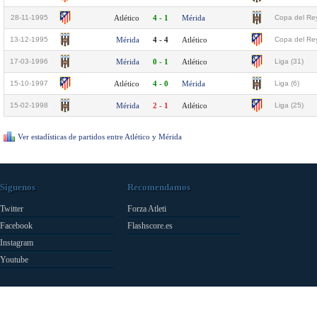
28-11-1995
Atlético
4 - 1
Mérida
Copa del Rey
13-12-1995
Mérida
4 - 4
Atlético
Copa del Rey
17-03-1996
Mérida
0 - 1
Atlético
Liga (31)
15-10-1997
Atlético
4 - 0
Mérida
Liga (6)
15-02-1998
Mérida
2 - 1
Atlético
Liga (25)
Ver estadísticas de partidos entre Atlético y Mérida
Síguenos
Recomendamos
Twitter
Forza Atleti
Facebook
Flashscore.es
Instagram
Youtube