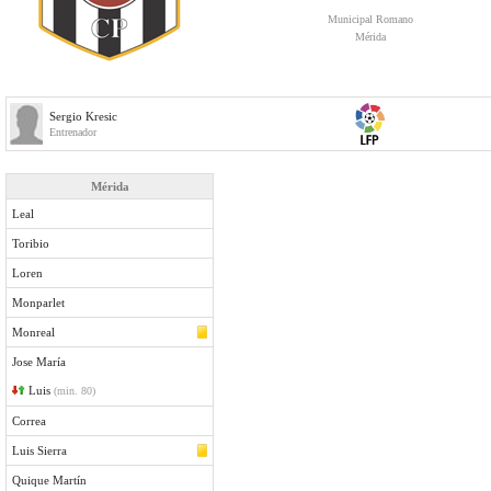
Municipal Romano
Mérida
Sergio Kresic
Entrenador
Mérida
Leal
Toribio
Loren
Monparlet
Monreal
Jose María
Luis
(min. 80)
Correa
Luis Sierra
Quique Martín