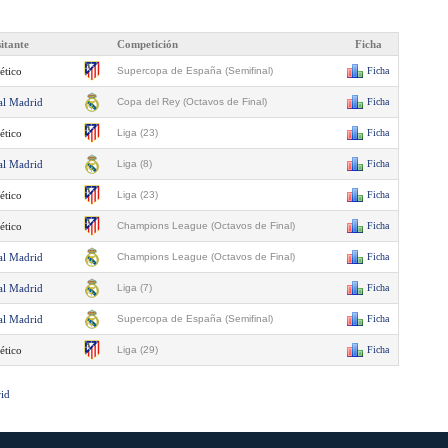
sitante
Competición
Ficha
ético
Supercopa de España (Semifinal)
Ficha
al Madrid
Copa del Rey (Octavos de Final)
Ficha
ético
Liga (23)
Ficha
al Madrid
Liga (8)
Ficha
ético
Liga (23)
Ficha
ético
Champions League (Octavos de Final)
Ficha
al Madrid
Champions League (Octavos de Final)
Ficha
al Madrid
Liga (7)
Ficha
al Madrid
Supercopa de España (Semifinal)
Ficha
ético
Liga (29)
Ficha
rid