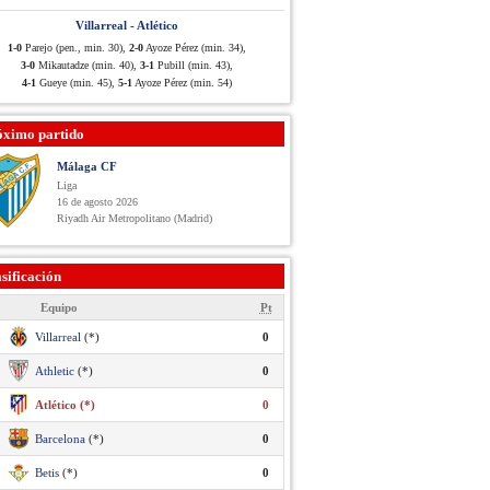
Villarreal - Atlético
1-0
Parejo (pen., min. 30),
2-0
Ayoze Pérez (min. 34),
3-0
Mikautadze (min. 40),
3-1
Pubill (min. 43),
4-1
Gueye (min. 45),
5-1
Ayoze Pérez (min. 54)
óximo partido
Málaga CF
Liga
16 de agosto 2026
Riyadh Air Metropolitano (Madrid)
sificación
Equipo
Pt
Villarreal
(*)
0
Athletic
(*)
0
Atlético (*)
0
Barcelona
(*)
0
Betis
(*)
0