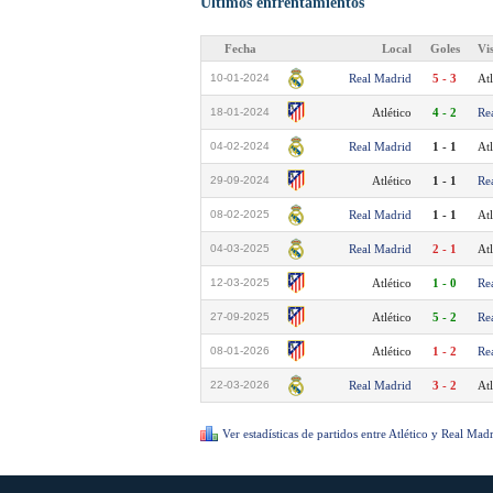
Últimos enfrentamientos
Fecha
Local
Goles
Vi
10-01-2024
Real Madrid
5 - 3
Atl
18-01-2024
Atlético
4 - 2
Re
04-02-2024
Real Madrid
1 - 1
Atl
29-09-2024
Atlético
1 - 1
Re
08-02-2025
Real Madrid
1 - 1
Atl
04-03-2025
Real Madrid
2 - 1
Atl
12-03-2025
Atlético
1 - 0
Re
27-09-2025
Atlético
5 - 2
Re
08-01-2026
Atlético
1 - 2
Re
22-03-2026
Real Madrid
3 - 2
Atl
Ver estadísticas de partidos entre Atlético y Real Mad