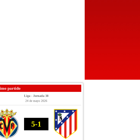
imo partido
Liga - Jornada 38
24 de mayo 2026
5-1