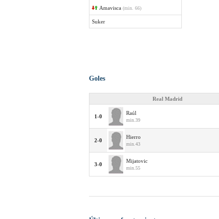
Amavisca
(min. 66)
Suker
Goles
Real Madrid
Raúl
1-0
min.39
Hierro
2-0
min.43
Mijatovic
3-0
min.55