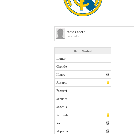
Fabio Capello
Entrenador
Real Madrid
Illgner
Chendo
Hierro
Alkorta
Panucci
Seedorf
Sanchís
Redondo
Raúl
Mijatovic