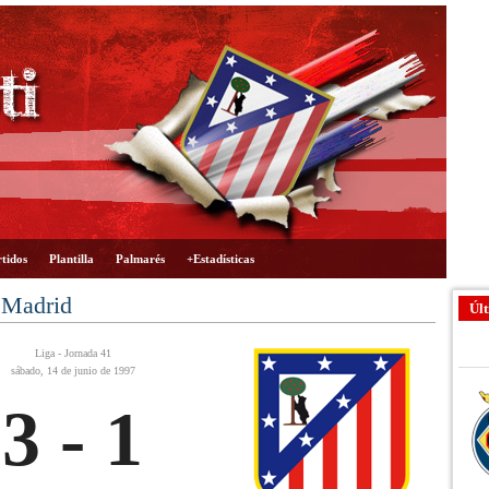
tidos
Plantilla
Palmarés
+Estadísticas
 Madrid
Últ
Liga - Jornada 41
sábado, 14 de junio de 1997
3 - 1