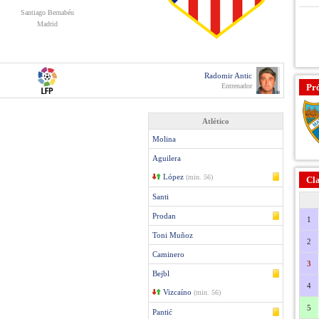
Santiago Bernabéu
Madrid
Radomir Antic
Entrenador
Pr
Atlético
Molina
Aguilera
López
(min. 56)
Cla
Santi
Prodan
1
Toni Muñoz
2
Caminero
3
Bejbl
4
Vizcaíno
(min. 56)
5
Pantić