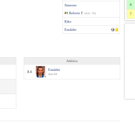
6
Simeone
Roberto F.
(min. 56)
7
Kiko
Esnáider
Atlético
Esnáider
3-1
min.64