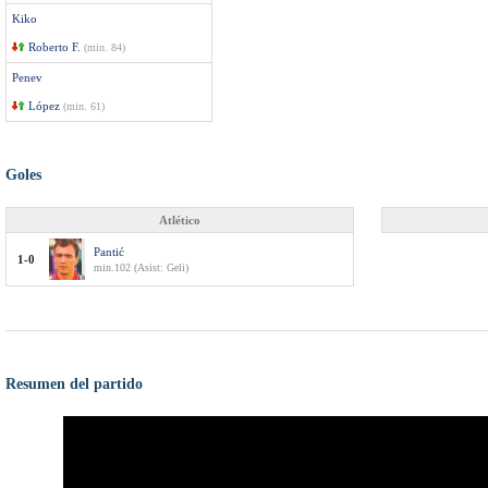
Kiko
Roberto F.
(min. 84)
Penev
López
(min. 61)
Goles
Atlético
Pantić
1-0
min.102 (Asist: Geli)
Resumen del partido