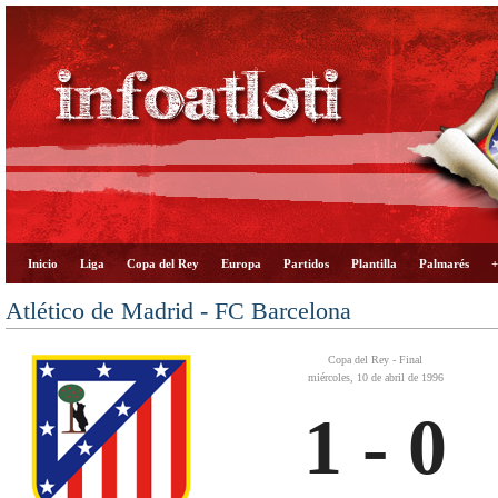
Inicio
Liga
Copa del Rey
Europa
Partidos
Plantilla
Palmarés
+
Atlético de Madrid - FC Barcelona
Copa del Rey - Final
miércoles, 10 de abril de 1996
1 - 0