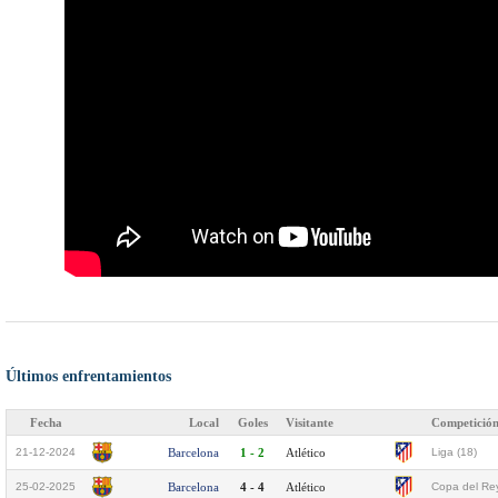
Últimos enfrentamientos
Fecha
Local
Goles
Visitante
Competició
21-12-2024
Barcelona
1 - 2
Atlético
Liga (18)
25-02-2025
Barcelona
4 - 4
Atlético
Copa del Rey