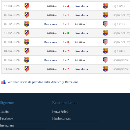
16-03-2025
Atlético
2 - 4
Barcelona
Liga (28)
02-04-2025
Atlético
0 - 1
Barcelona
Copa del Rey
02-12-2025
Barcelona
3 - 1
Atlético
Liga (19)
12-02-2026
Atlético
4 - 0
Barcelona
Copa del Rey
03-03-2026
Barcelona
3 - 0
Atlético
Copa del Rey
04-04-2026
Atlético
1 - 2
Barcelona
Liga (30)
08-04-2026
Barcelona
0 - 2
Atlético
Champions L
14-04-2026
Atlético
1 - 2
Barcelona
Champions L
Ver estadísticas de partidos entre Atlético y Barcelona
Síguenos
Recomendamos
Twitter
Forza Atleti
Facebook
Flashscore.es
Instagram