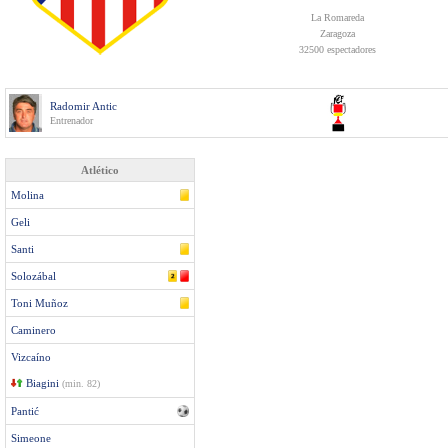
La Romareda
Zaragoza
32500 espectadores
Radomir Antic
Entrenador
Atlético
Molina
Geli
Santi
Solozábal
Toni Muñoz
Caminero
Vizcaíno
Biagini
(min. 82)
Pantić
Simeone