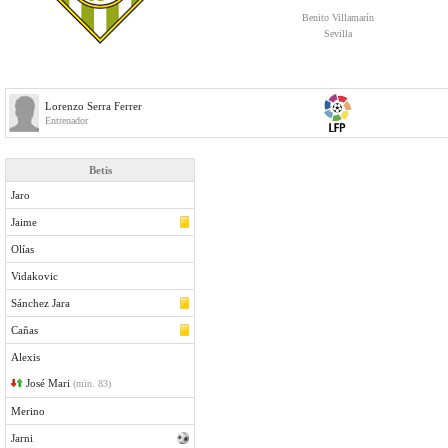
Benito Villamarín
Sevilla
Lorenzo Serra Ferrer
Entrenador
Betis
Jaro
Jaime
Olías
Vidakovic
Sánchez Jara
Cañas
Alexis
José Mari
(min. 83)
Merino
Jarni