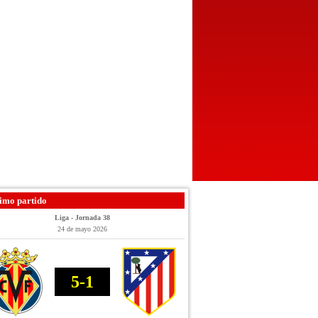
imo partido
Liga - Jornada 38
24 de mayo 2026
5-1