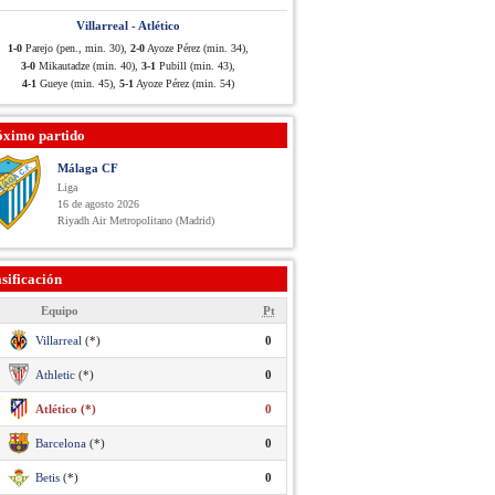
Villarreal - Atlético
1-0
Parejo (pen., min. 30),
2-0
Ayoze Pérez (min. 34),
3-0
Mikautadze (min. 40),
3-1
Pubill (min. 43),
4-1
Gueye (min. 45),
5-1
Ayoze Pérez (min. 54)
óximo partido
Málaga CF
Liga
16 de agosto 2026
Riyadh Air Metropolitano (Madrid)
sificación
Equipo
Pt
Villarreal
(*)
0
Athletic
(*)
0
Atlético (*)
0
Barcelona
(*)
0
Betis
(*)
0