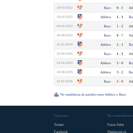
19-03-2022
Rayo
0 - 1
Atl
18-10-2022
Atlético
1 - 1
Ra
09-04-2023
Rayo
1 - 2
Atl
28-08-2023
Rayo
0 - 7
Atl
31-01-2024
Atlético
2 - 1
Ra
22-09-2024
Rayo
1 - 1
Atl
24-04-2025
Atlético
3 - 0
Ra
24-09-2025
Atlético
3 - 2
Ra
15-02-2026
Rayo
3 - 0
Atl
Ver estadísticas de partidos entre Atlético y Rayo
Síguenos
Recomendamo
Twitter
Forza Atleti
Facebook
Flashscore.es