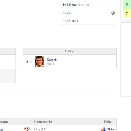
6
Maguy
(min. 59)
Kosecki
7
Luis García
Atlético
Kosecki
2-1
min.49
sitante
Competición
Ficha
yo
Liga (19)
Ficha