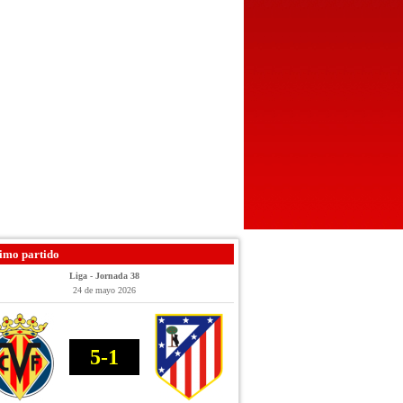
imo partido
Liga - Jornada 38
24 de mayo 2026
5-1