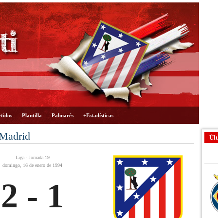
tidos
Plantilla
Palmarés
+Estadísticas
 Madrid
Últ
Liga - Jornada 19
domingo, 16 de enero de 1994
2 - 1