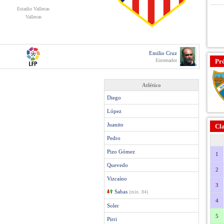
Estadio Vallecas
Vallecas
Emilio Cruz
Entrenador
Pr
Atlético
Diego
López
Juanito
Cla
Pedro
Pizo Gómez
1
Quevedo
2
Vizcaíno
3
Sabas
(min. 84)
4
Soler
5
Pirri