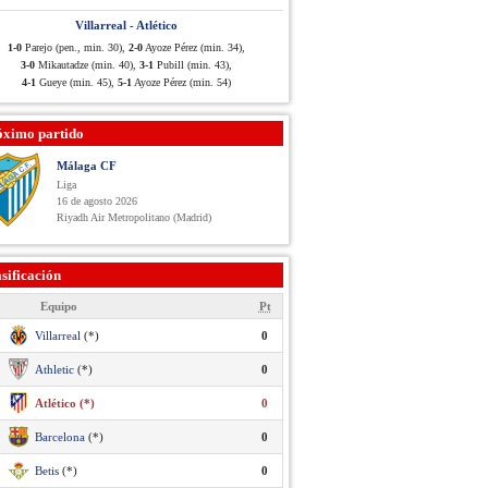
Villarreal - Atlético
1-0
Parejo (pen., min. 30),
2-0
Ayoze Pérez (min. 34),
3-0
Mikautadze (min. 40),
3-1
Pubill (min. 43),
4-1
Gueye (min. 45),
5-1
Ayoze Pérez (min. 54)
óximo partido
Málaga CF
Liga
16 de agosto 2026
Riyadh Air Metropolitano (Madrid)
sificación
Equipo
Pt
Villarreal
(*)
0
Athletic
(*)
0
Atlético (*)
0
Barcelona
(*)
0
Betis
(*)
0