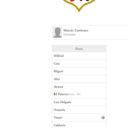
Manolo Zambrano
Entrenador
Rayo
Wilfred
Cota
Miguel
Alex
Ayarza
Palacios
(min. 84)
Luis Delgado
Orejuela
Visnjic
Calderón