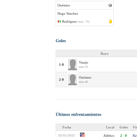
Onésimo
Hugo Sánchez
Rodríguez
(min. 70)
Goles
Rayo
Visnjic
1-0
min.10
Onésimo
2-0
min.40
Últimos enfrentamientos
Fecha
Local
Goles
Vi
02-01-2022
Atlético
2 - 0
Ra