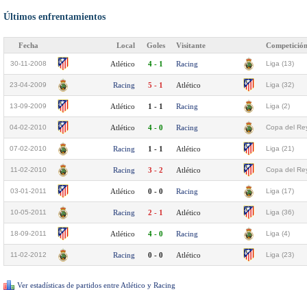
Últimos enfrentamientos
Fecha
Local
Goles
Visitante
Competició
30-11-2008
Atlético
4 - 1
Racing
Liga (13)
23-04-2009
Racing
5 - 1
Atlético
Liga (32)
13-09-2009
Atlético
1 - 1
Racing
Liga (2)
04-02-2010
Atlético
4 - 0
Racing
Copa del Rey
07-02-2010
Racing
1 - 1
Atlético
Liga (21)
11-02-2010
Racing
3 - 2
Atlético
Copa del Rey
03-01-2011
Atlético
0 - 0
Racing
Liga (17)
10-05-2011
Racing
2 - 1
Atlético
Liga (36)
18-09-2011
Atlético
4 - 0
Racing
Liga (4)
11-02-2012
Racing
0 - 0
Atlético
Liga (23)
Ver estadísticas de partidos entre Atlético y Racing