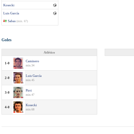
Kosecki
Luis García
Sabas
(min. 67)
Goles
Atlético
Caminero
1-0
min.34
Luis García
2-0
min.45
Pirri
3-0
min.47
Kosecki
4-0
min.68