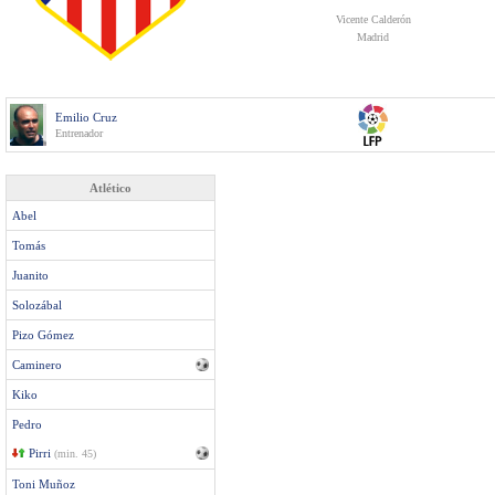
Vicente Calderón
Madrid
Emilio Cruz
Entrenador
Atlético
Abel
Tomás
Juanito
Solozábal
Pizo Gómez
Caminero
Kiko
Pedro
Pirri
(min. 45)
Toni Muñoz