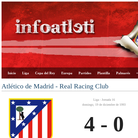
Inicio
Liga
Copa del Rey
Europa
Partidos
Plantilla
Palmarés
+
Atlético de Madrid - Real Racing Club
Liga - Jornada 16
domingo, 19 de diciembre de 1993
4 - 0