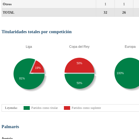
Otros
1
1
TOTAL
32
26
Titularidades totales por competición
Liga
Copa del Rey
Europa
50%
19%
100%
81%
50%
Leyenda:
Partidos como titular
Partidos como suplente
Palmarés
Austria