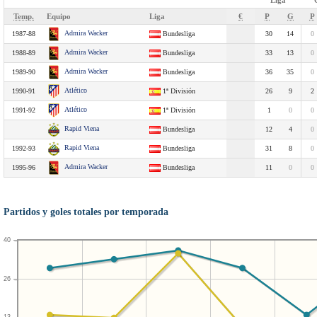
Liga
Temp.
Equipo
Liga
€
P
G
P
Admira Wacker
1987-88
Bundesliga
30
14
0
Admira Wacker
1988-89
Bundesliga
33
13
0
Admira Wacker
1989-90
Bundesliga
36
35
0
Atlético
1990-91
1ª División
26
9
2
Atlético
1991-92
1ª División
1
0
0
Rapid Viena
Bundesliga
12
4
0
Rapid Viena
1992-93
Bundesliga
31
8
0
Admira Wacker
1995-96
Bundesliga
11
0
0
Partidos y goles totales por temporada
40
26