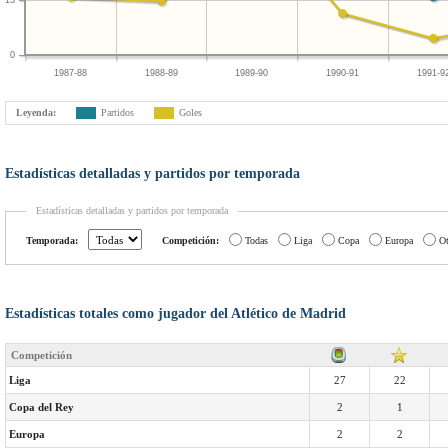
13
0
1987-88
1988-89
1989-90
1990-91
1991-9
Leyenda:
Partidos
Goles
Estadísticas detalladas y partidos por temporada
Estadísticas detalladas y partidos por temporada
Temporada:
Competición:
Todas
Liga
Copa
Europa
Ot
Estadísticas totales como jugador del Atlético de Madrid
Competición
Liga
27
22
Copa del Rey
2
1
Europa
2
2