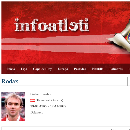
Inicio
Liga
Copa del Rey
Europa
Partidos
Plantilla
Palmarés
+
Rodax
Gerhard Rodax
Tattendorf (Austria)
29-08-1965 » 17-11-2022
Delantero