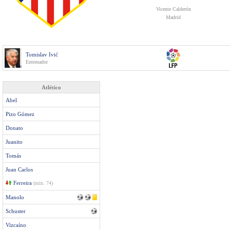
Vicente Calderón
Madrid
Tomislav Ivić
Entrenador
Atlético
Abel
Pizo Gómez
Donato
Juanito
Tomás
Juan Carlos
Ferreira
(min. 74)
Manolo
Schuster
Vizcaíno