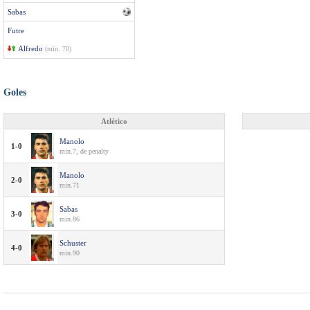
Sabas
Futre
Alfredo
(min. 70)
Goles
Atlético
Manolo
1-0
min.7, de penalty
Manolo
2-0
min.71
Sabas
3-0
min.86
Schuster
4-0
min.90