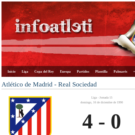
Inicio
Liga
Copa del Rey
Europa
Partidos
Plantilla
Palmarés
+
Atlético de Madrid - Real Sociedad
Liga - Jornada 15
domingo, 16 de diciembre de 1990
4 - 0