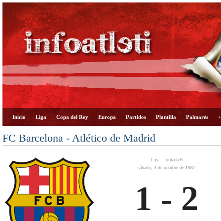
Inicio
Liga
Copa del Rey
Europa
Partidos
Plantilla
Palmarés
+
FC Barcelona - Atlético de Madrid
Liga - Jornada 6
sábado, 3 de octubre de 1987
1 - 2