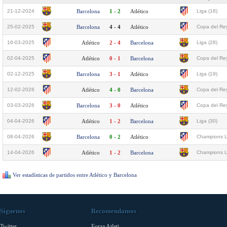
21-12-2024
Barcelona
1 - 2
Atlético
Liga (18)
25-02-2025
Barcelona
4 - 4
Atlético
Copa del Rey
16-03-2025
Atlético
2 - 4
Barcelona
Liga (28)
02-04-2025
Atlético
0 - 1
Barcelona
Copa del Rey
02-12-2025
Barcelona
3 - 1
Atlético
Liga (19)
12-02-2026
Atlético
4 - 0
Barcelona
Copa del Rey
03-03-2026
Barcelona
3 - 0
Atlético
Copa del Rey
04-04-2026
Atlético
1 - 2
Barcelona
Liga (30)
08-04-2026
Barcelona
0 - 2
Atlético
Champions L
14-04-2026
Atlético
1 - 2
Barcelona
Champions L
Ver estadísticas de partidos entre Atlético y Barcelona
Síguenos
Recomendamos
Twitter
Forza Atleti