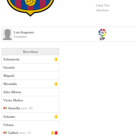
Camp Nou
Barcelona
Luis Aragonés
Entrenador
Barcelona
Zubizarreta
Gerardo
Migueli
Moratalla
Julio Alberto
Víctor Muñoz
Amarilla
(min. 20)
Schuster
Urbano
Calderé
(min. 57)