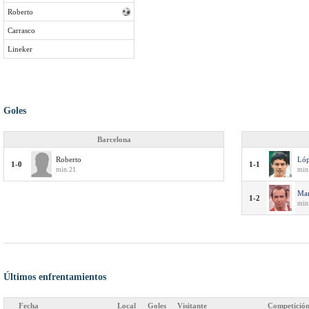
Roberto
Carrasco
Lineker
Goles
Barcelona
Roberto
Lóp
1-0
1-1
min.21
min.
Mar
1-2
min
Últimos enfrentamientos
Fecha
Local
Goles
Visitante
Competició