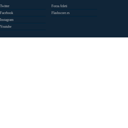
Twitter
Forza Atleti
Facebook
Flashscore.es
Instagram
Youtube