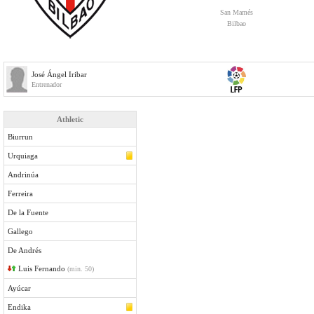
San Mamés
Bilbao
José Ángel Iribar
Entrenador
Athletic
Biurrun
Urquiaga
Andrinúa
Ferreira
De la Fuente
Gallego
De Andrés
Luis Fernando
(min. 50)
Ayúcar
Endika