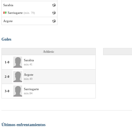
Sarabia
Sarriugarte
(min. 79)
Argote
Goles
Athletic
Sarabia
1-0
min.41
Argote
2-0
min.49
Sarriugarte
3-0
min.84
Últimos enfrentamientos