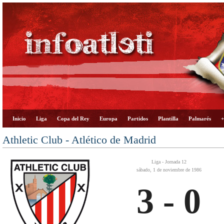
Inicio
Liga
Copa del Rey
Europa
Partidos
Plantilla
Palmarés
+
Athletic Club - Atlético de Madrid
Liga - Jornada 12
sábado, 1 de noviembre de 1986
3 - 0