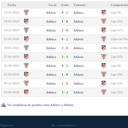
Fecha
Local
Goles
Visitante
Competició
15-10-2022
Athletic
0 - 1
Atlético
Liga (9)
19-02-2023
Atlético
1 - 0
Athletic
Liga (22)
16-12-2023
Athletic
2 - 0
Atlético
Liga (17)
07-02-2024
Atlético
0 - 1
Athletic
Copa del Rey
29-02-2024
Athletic
3 - 0
Atlético
Copa del Rey
27-04-2024
Atlético
3 - 1
Athletic
Liga (33)
31-08-2024
Athletic
0 - 1
Atlético
Liga (4)
01-03-2025
Atlético
1 - 0
Athletic
Liga (26)
06-12-2025
Athletic
1 - 0
Atlético
Liga (15)
25-04-2026
Atlético
3 - 2
Athletic
Liga (32)
Ver estadísticas de partidos entre Atlético y Athletic
Síguenos
Recomendamos