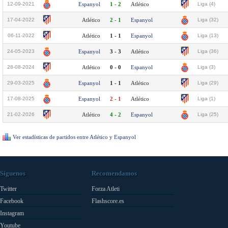
12-09-2021
Espanyol
1 - 2
Atlético
Liga (4)
17-04-2022
Atlético
2 - 1
Espanyol
Liga (32)
06-11-2022
Atlético
1 - 1
Espanyol
Liga (13)
24-05-2023
Espanyol
3 - 3
Atlético
Liga (36)
28-08-2024
Atlético
0 - 0
Espanyol
Liga (3)
29-03-2025
Espanyol
1 - 1
Atlético
Liga (29)
17-08-2025
Espanyol
2 - 1
Atlético
Liga (1)
21-02-2026
Atlético
4 - 2
Espanyol
Liga (25)
Ver estadísticas de partidos entre Atlético y Espanyol
Síguenos
Recomendamos
Twitter
Forza Atleti
Facebook
Flashscore.es
Instagram
Youtube