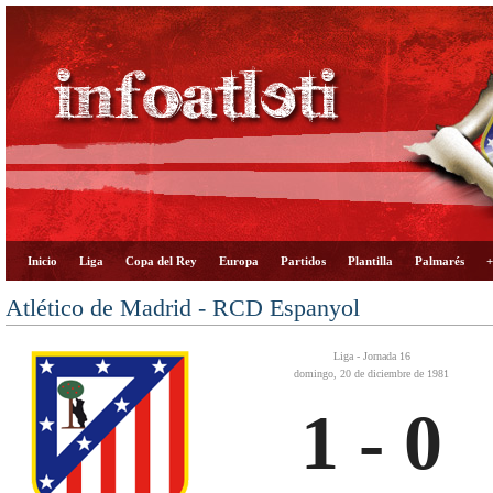
Inicio
Liga
Copa del Rey
Europa
Partidos
Plantilla
Palmarés
+
Atlético de Madrid - RCD Espanyol
Liga - Jornada 16
domingo, 20 de diciembre de 1981
1 - 0