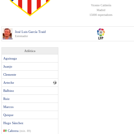
Vicente Calderón
Madrid
15000 espectadores
José Luis García Traid
Entrenador
Atlético
Aguinaga
Juanjo
Clemente
Arteche
Balbino
Ruiz
Marcos
Quique
Hugo Sánchez
Cabrera
(min. 89)