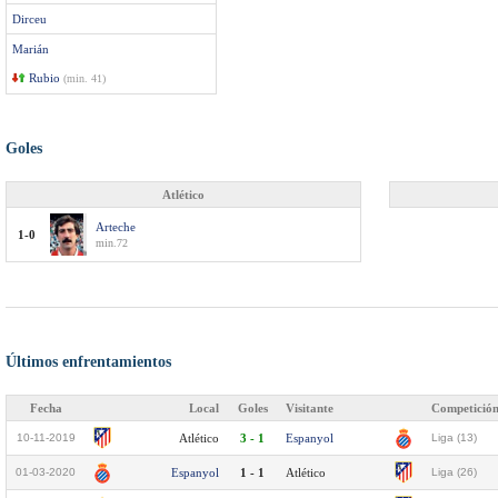
Dirceu
Marián
Rubio
(min. 41)
Goles
Atlético
Arteche
1-0
min.72
Últimos enfrentamientos
Fecha
Local
Goles
Visitante
Competició
10-11-2019
Atlético
3 - 1
Espanyol
Liga (13)
01-03-2020
Espanyol
1 - 1
Atlético
Liga (26)