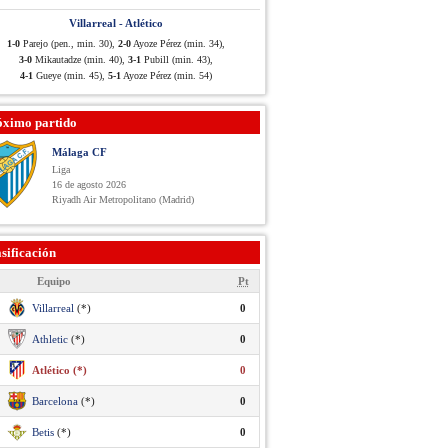
Villarreal - Atlético
1-0
Parejo (pen., min. 30),
2-0
Ayoze Pérez (min. 34),
3-0
Mikautadze (min. 40),
3-1
Pubill (min. 43),
4-1
Gueye (min. 45),
5-1
Ayoze Pérez (min. 54)
óximo partido
Málaga CF
Liga
16 de agosto 2026
Riyadh Air Metropolitano (Madrid)
sificación
Equipo
Pt
Villarreal
(*)
0
Athletic
(*)
0
Atlético (*)
0
Barcelona
(*)
0
Betis
(*)
0