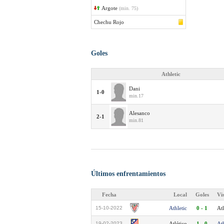
Argote
(min. 75)
Chechu Rojo
Goles
Athletic
Dani
1-0
min.17
Alesanco
2-1
min.81
Últimos enfrentamientos
Fecha
Local
Goles
Vi
15-10-2022
Athletic
0 - 1
Atl
19-02-2023
Atlético
1 - 0
Ath