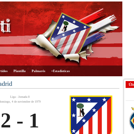
tidos
Plantilla
Palmarés
+Estadísticas
adrid
Últ
Liga - Jornada 8
domingo, 4 de noviembre de 1979
2 - 1