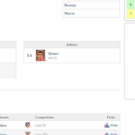
6
Bermejo
Marcos
7
Atlético
Quique
1-1
min.41
sitante
Competición
Ficha
ético
Liga (9)
Ficha
letic
Liga (22)
Ficha