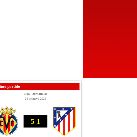
imo partido
Liga - Jornada 38
24 de mayo 2026
5-1