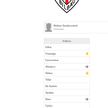
Helmut Senekowitsch
Entrenador
Athletic
Iríbar
Urquiaga
Goicoechea
Alesanco
Núñez
Villar
De Andrés
Sarabia
Dani
Carlos