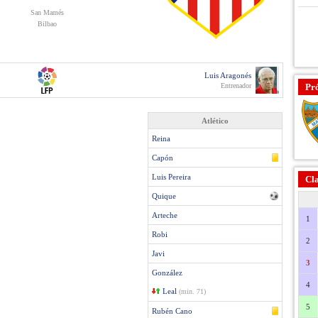
San Mamés
Bilbao
Luis Aragonés
Entrenador
Pr
Atlético
Reina
Capón
Luis Pereira
Cla
Quique
Arteche
1
Robi
2
Javi
3
González
4
Leal
(min. 71)
5
Rubén Cano