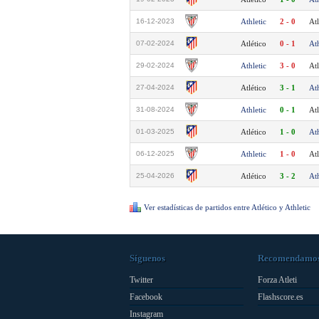
16-12-2023
Athletic
2 - 0
Atl
07-02-2024
Atlético
0 - 1
Ath
29-02-2024
Athletic
3 - 0
Atl
27-04-2024
Atlético
3 - 1
Ath
31-08-2024
Athletic
0 - 1
Atl
01-03-2025
Atlético
1 - 0
Ath
06-12-2025
Athletic
1 - 0
Atl
25-04-2026
Atlético
3 - 2
Ath
Ver estadísticas de partidos entre Atlético y Athletic
Síguenos
Recomendamo
Twitter
Forza Atleti
Facebook
Flashscore.es
Instagram