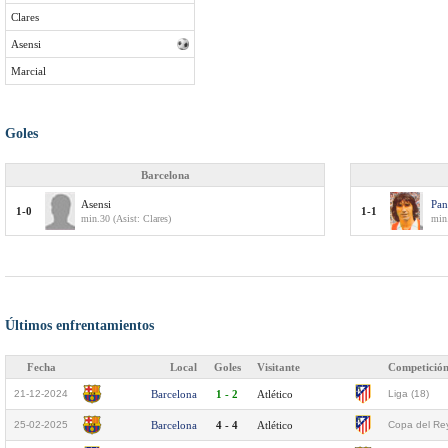
Clares
Asensi
Marcial
Goles
Barcelona
Asensi
Pan
1-0
1-1
min.30 (Asist: Clares)
min
Últimos enfrentamientos
Fecha
Local
Goles
Visitante
Competició
21-12-2024
Barcelona
1 - 2
Atlético
Liga (18)
25-02-2025
Barcelona
4 - 4
Atlético
Copa del Rey