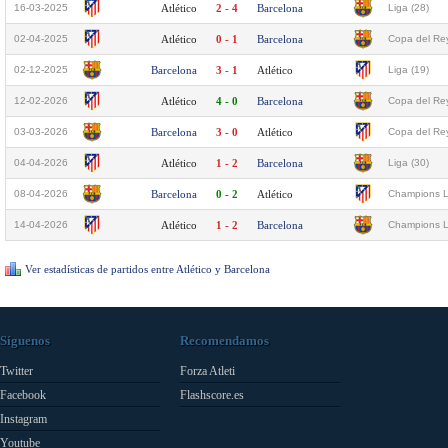
16-03-2025
Atlético
2 - 4
Barcelona
Liga (28)
02-04-2025
Atlético
0 - 1
Barcelona
Copa del Rey
02-12-2025
Barcelona
3 - 1
Atlético
Liga (19)
12-02-2026
Atlético
4 - 0
Barcelona
Copa del Rey
03-03-2026
Barcelona
3 - 0
Atlético
Copa del Rey
04-04-2026
Atlético
1 - 2
Barcelona
Liga (30)
08-04-2026
Barcelona
0 - 2
Atlético
Champions L
14-04-2026
Atlético
1 - 2
Barcelona
Champions L
Ver estadísticas de partidos entre Atlético y Barcelona
Síguenos
Recomendamos
Twitter
Forza Atleti
Facebook
Flashscore.es
Instagram
Youtube