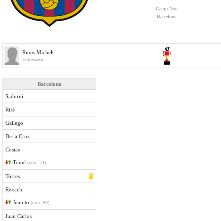
Camp Nou
Barcelona
Rinus Michels
Entrenador
Barcelona
Sadurní
Rifé
Gallego
De la Cruz
Costas
Tomé
(min. 74)
Torres
Rexach
Juanito
(min. 80)
Juan Carlos