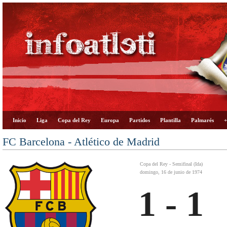
Inicio
Liga
Copa del Rey
Europa
Partidos
Plantilla
Palmarés
+
FC Barcelona - Atlético de Madrid
Copa del Rey - Semifinal (Ida)
domingo, 16 de junio de 1974
1 - 1